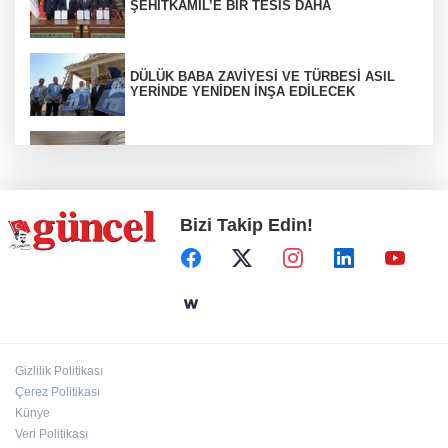
ŞEHİTKAMİL’E BİR TESİS DAHA
DÜLÜK BABA ZAVİYESİ VE TÜRBESİ ASIL
YERİNDE YENİDEN İNŞA EDİLECEK
ŞAHİNBEY'DE YAZ TATİLİ İLMEK İLMEK
ÜRETİME DÖNÜŞÜYOR
Bizi Takip Edin!
Uyuşturucu ticaretinden aranıyordu
Atay zirvede
Gizlilik Politikası
Çerez Politikası
Sıtma Pınar ilgi bekliyor
Künye
Veri Politikası