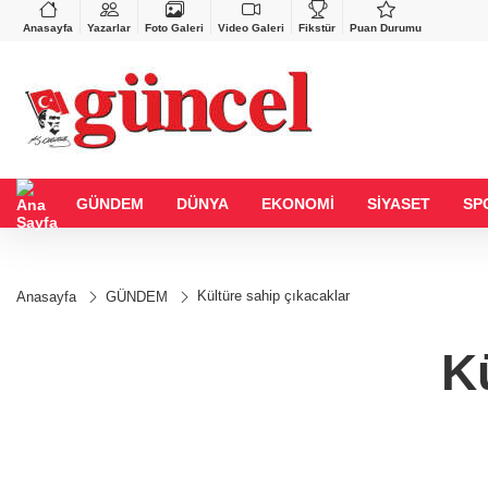
BGN
VND
%0,90
27,9743
%-0,22
0,0018
%0,32
Anasayfa
Yazarlar
Foto Galeri
Video Galeri
Fikstür
Puan Durumu
GÜNDEM
DÜNYA
EKONOMİ
SİYASET
SP
Kültüre sahip çıkacaklar
Anasayfa
GÜNDEM
K