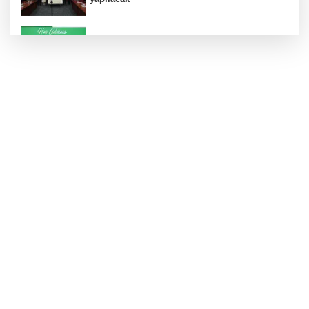
Konut projelerinde çifte sevinç
Koruma altındaki çocuklar sporla buluşuyor
24 kilo uyuşturucu ele geçirildi: 1 gözaltı
Hamileler denize veya havuza girebilir mi?