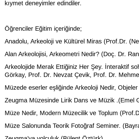
kıymet deneyimler edindiler.
Öğrenciler Eğitim içeriğinde;
Anadolu, Arkeoloji ve Kültürel Miras (Prof.Dr. (N
Alan Arkeolojisi, Arkeometri Nedir? (Doç. Dr. Ra
Arkeolojide Merak Ettiğiniz Her Şey. İnteraktif s
Görkay, Prof. Dr. Nevzat Çevik, Prof. Dr. Mehme
Müzede eserler eşliğinde Arkeoloji Nedir, Objel
Zeugma Müzesinde Lirik Dans ve Müzik .(Emel 
Müze Nedir, Modern Müzecilik ve Toplum (Prof.D
Müze Salonunda Teorik Fotoğraf Seminer. (Bay
Zeugma’ya yolculuk (Bülent Öztürk)