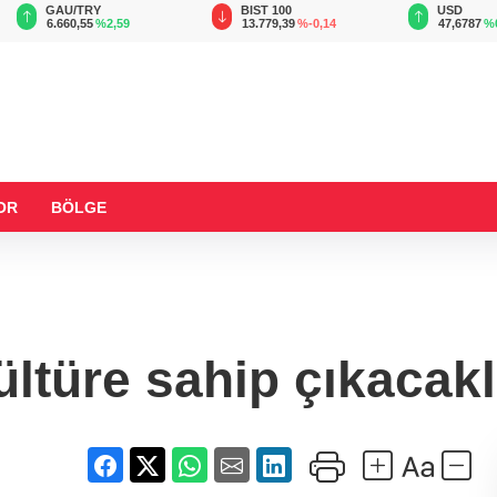
GAU/TRY
BIST 100
USD
6.660,55
%2,59
13.779,39
%-0,14
47,6787
%
OR
BÖLGE
ültüre sahip çıkacakl