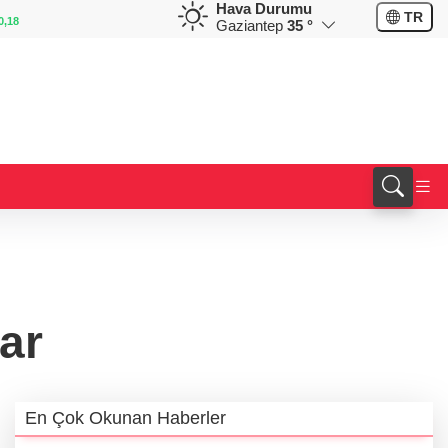
Hava Durumu
EUR
GBP
TR
0,18
55,1254
%0,32
64,3468
%0,38
Gaziantep
35 °
ar
En Çok Okunan Haberler