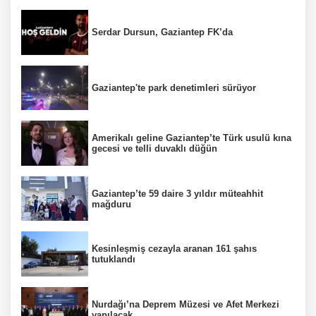
Serdar Dursun, Gaziantep FK’da
Gaziantep'te park denetimleri sürüyor
Amerikalı geline Gaziantep’te Türk usulü kına
gecesi ve telli duvaklı düğün
Gaziantep’te 59 daire 3 yıldır müteahhit
mağduru
Kesinleşmiş cezayla aranan 161 şahıs
tutuklandı
Nurdağı’na Deprem Müzesi ve Afet Merkezi
yapılacak