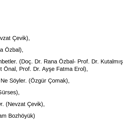
evzat Çevik),
na Özbal),
ohbetler. (Doç. Dr. Rana Özbal- Prof. Dr. Kutalmış
t Önal, Prof. Dr. Ayşe Fatma Erol),
er Ne Söyler. (Özgür Çomak),
Gürses),
r. (Nevzat Çevik),
ram Bozhöyük)