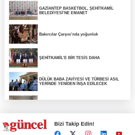
GAZİANTEP BASKETBOL, ŞEHİTKAMİL
BELEDİYESİ’NE EMANET
Bakırcılar Çarşısı’nda yoğunluk
ŞEHİTKAMİL’E BİR TESİS DAHA
DÜLÜK BABA ZAVİYESİ VE TÜRBESİ ASIL
YERİNDE YENİDEN İNŞA EDİLECEK
ŞAHİNBEY'DE YAZ TATİLİ İLMEK İLMEK
ÜRETİME DÖNÜŞÜYOR
Bizi Takip Edin!
Uyuşturucu ticaretinden aranıyordu