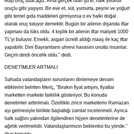
edip oruç tutacağız. Ama gerçek olan şu ki, halk yıllardır
oruçlu gibi yaşıyor. Bir eve et, süt, yumurta, peynir ve yoğurt
gibi temel gıda maddeleri girmiyorsa o ev halkı doğal
olarak oruç tutuyor demektir. Bugün bir ailenin dışarıda iftar
yapması da lüks oldu. 4 kişilik bir ailenin iftar maliyeti 1000
TL’yi buluyor. Emekli, asgari ücretli aldığı maaş ile kaç iftar
yapabilir. Dini Bayramların uhrevi havasını unuttu insanlar.
Geçim derdi öncelik oldu.'' dedi.
DENETİMLER ARTMALI
Sahada vatandaşların sorunlarını dinlemeye devam
ettiklerini belirten Meriç, ''Bırakın fiyat artışını, fiyatlar
marketten markete farklılık gösteriyor. Bu konuda
denetimler arttırılmalı. Özellikle zincir marketlerin Ramazan
ayı gelmesiyle birlikte başlattığı zamlar incelenmeli. Ayrıca
halk sağlını yakından ilgilendiren hijyen denetimlerine de
ağırlık verilmelidir. Vatandaşlarımızın beklentisi bu yönde.''
diye konuştu.