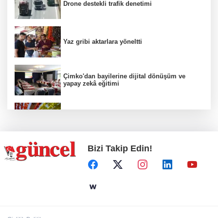
Drone destekli trafik denetimi
Yaz gribi aktarlara yöneltti
Çimko'dan bayilerine dijital dönüşüm ve
yapay zekâ eğitimi
Kurutmalık sezonu başladı
Bizi Takip Edin!
Hamileler denize veya havuza girebilir mi?
24 kilo uyuşturucu ele geçirildi: 1 gözaltı