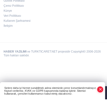
Gizlilik Politikası
Çerez Politikası
Deri kanserleri erken teşhisle tedavi edilebilir
Künye
Veri Politikası
Kullanım Şartnamesi
İletişim
HABER YAZILIMI
ve TURKTICARET.NET projesidir Copyright© 2006-2026
Tüm hakları saklıdır.
Sizlere daha iyi hizmet sunabilmek adına sitemizde çerez konumlandırmaktayız.
Kişisel verileriniz, KVKK ve GDPR kapsamında toplanıp işlenir. Sitemizi
kullanarak, çerezleri kullanmamızı kabul etmiş olacaksınız.
Anasayfa
Haber Ara
Yazarlar