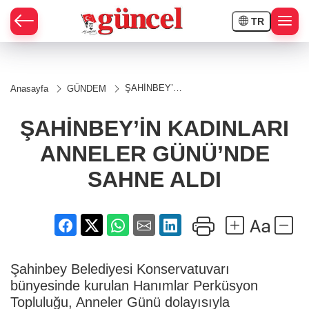
TR
ŞAHİNBEY’İN
Anasayfa
GÜNDEM
KADINLARI
ANNELER
GÜNÜ’NDE
ŞAHİNBEY’İN KADINLARI
SAHNE ALDI
ANNELER GÜNÜ’NDE
SAHNE ALDI
Şahinbey Belediyesi Konservatuvarı
bünyesinde kurulan Hanımlar Perküsyon
Topluluğu, Anneler Günü dolayısıyla