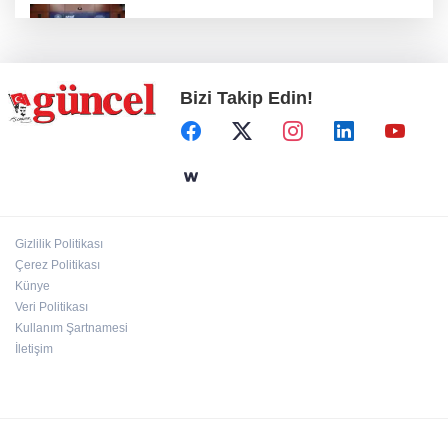
Nurdağı’na Deprem Müzesi ve Afet Merkezi
yapılacak
Bizi Takip Edin!
Define avcıları yakalandı
Emre Bildirici ve Emine Koruer’in mutlu
günü
Gizlilik Politikası
Hasan Celal Güzel Gençlik Merkezi’nde
Çerez Politikası
eğitim ve sosyal yaşam bir arada
Künye
Veri Politikası
Kullanım Şartnamesi
İletişim