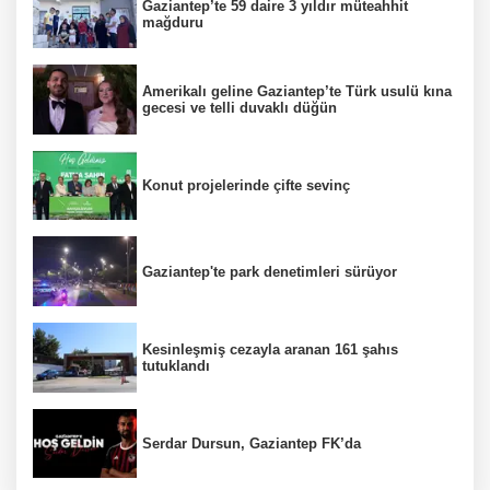
Gaziantep’te 59 daire 3 yıldır müteahhit
mağduru
Amerikalı geline Gaziantep’te Türk usulü kına
gecesi ve telli duvaklı düğün
Konut projelerinde çifte sevinç
Gaziantep'te park denetimleri sürüyor
Kesinleşmiş cezayla aranan 161 şahıs
tutuklandı
Serdar Dursun, Gaziantep FK’da