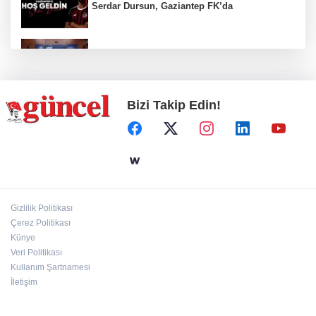
Serdar Dursun, Gaziantep FK’da
Nurdağı’na Deprem Müzesi ve Afet Merkezi
yapılacak
Bizi Takip Edin!
Define avcıları yakalandı
Emre Bildirici ve Emine Koruer’in mutlu
günü
Gizlilik Politikası
Hasan Celal Güzel Gençlik Merkezi’nde
Çerez Politikası
eğitim ve sosyal yaşam bir arada
Künye
Veri Politikası
Kullanım Şartnamesi
İletişim