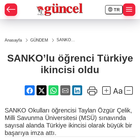
TR
SANKO’lu
Anasayfa
GÜNDEM
öğrenci
Türkiye
ikincisi
SANKO’lu öğrenci Türkiye
oldu
ikincisi oldu
SANKO Okulları öğrencisi Taylan Özgür Çelik,
Milli Savunma Üniversitesi (MSÜ) sınavında
sayısal alanda Türkiye ikincisi olarak büyük bir
başarıya imza attı.