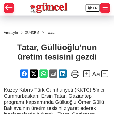
TR
Tatar,
Anasayfa
GÜNDEM
Güllüoğlu'nun
üretim
tesisini gezdi
Tatar, Güllüoğlu'nun
üretim tesisini gezdi
Kuzey Kıbrıs Türk Cumhuriyeti (KKTC) 5'inci
Cumhurbaşkanı Ersin Tatar, Gaziantep
programı kapsamında Güllüoğlu Ömer Güllü
Baklava'nın üretim tesisini ziyaret ederek