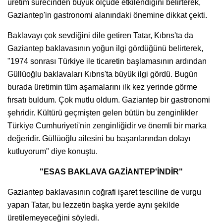
üretim sürecinden büyük ölçüde etkilendiğini belirterek,
Gaziantep'in gastronomi alanındaki önemine dikkat çekti.
Baklavayı çok sevdiğini dile getiren Tatar, Kıbrıs'ta da
Gaziantep baklavasının yoğun ilgi gördüğünü belirterek,
"1974 sonrası Türkiye ile ticaretin başlamasının ardından
Güllüoğlu baklavaları Kıbrıs'ta büyük ilgi gördü. Bugün
burada üretimin tüm aşamalarını ilk kez yerinde görme
fırsatı buldum. Çok mutlu oldum. Gaziantep bir gastronomi
şehridir. Kültürü geçmişten gelen bütün bu zenginlikler
Türkiye Cumhuriyeti'nin zenginliğidir ve önemli bir marka
değeridir. Güllüoğlu ailesini bu başarılarından dolayı
kutluyorum" diye konuştu.
"ESAS BAKLAVA GAZİANTEP'İNDİR"
Gaziantep baklavasının coğrafi işaret tesciline de vurgu
yapan Tatar, bu lezzetin başka yerde aynı şekilde
üretilemeyeceğini söyledi.