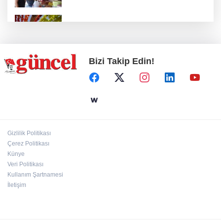
Kurutmalık sezonu başladı
Bizi Takip Edin!
Drone destekli trafik denetimi
Yangın faciası: Yaşlı kadın hayatını kaybetti
Gizlilik Politikası
Çerez Politikası
Silahlı kavga: 1 ağır yaralı
Künye
Veri Politikası
Kullanım Şartnamesi
İletişim