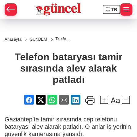
TR
Telefon
Anasayfa
GÜNDEM
bataryası
tamir
sırasında
Telefon bataryası tamir
alev
alarak
sırasında alev alarak
patladı
patladı
Gaziantep’te tamir sırasında cep telefonu
bataryası alev alarak patladı. O anlar iş yerinin
güvenlik kamerasına yansıdı.