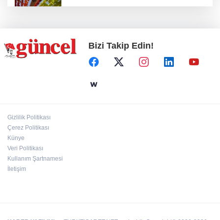
Kurutmalık sezonu başladı
Bizi Takip Edin!
Hamileler denize veya havuza girebilir mi?
24 kilo uyuşturucu ele geçirildi: 1 gözaltı
Gizlilik Politikası
Çerez Politikası
Deri kanserleri erken teşhisle tedavi edilebilir
Künye
Veri Politikası
Kullanım Şartnamesi
İletişim