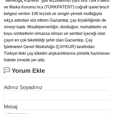
"Menengiç Kahvesi" gibi lezzetlerinin yanı sıra Türk Patent
ve Marka Kurumu’nca (TÜRKPATENT) coğrafi işaret tescil
belgesi verilen 108 lezzeti ve zengin yemek mutfağıyla
sıkça adından söz ettiren Gaziantep, çay tiryakiliğinde de
zirveyi kaptı. Misafirperverliğin, dostluğun, muhabbetin ve
koyu sohbetlerin olmazsa olmazı ve sembol içeceği olan
çayın en çok tüketildiği şehir olan Gaziantep, Çay
İşletmeleri Genel Müdürlüğü (ÇAYKUR) tarafından
Türkiye’deki çay tüketim alışkanlıklarına yönelik hazırlanan
listede zirvede yer aldı.
Yorum Ekle
Adınız Soyadınız
Mesaj