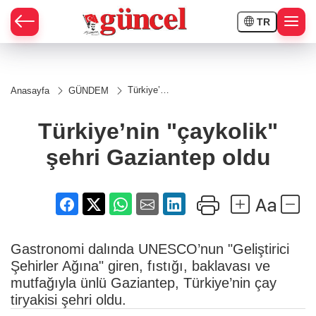
TR
Türkiye’nin
Anasayfa
GÜNDEM
"çaykolik"
şehri
Gaziantep
Türkiye’nin "çaykolik"
oldu
şehri Gaziantep oldu
Gastronomi dalında UNESCO’nun "Geliştirici
Şehirler Ağına" giren, fıstığı, baklavası ve
mutfağıyla ünlü Gaziantep, Türkiye’nin çay
tiryakisi şehri oldu.