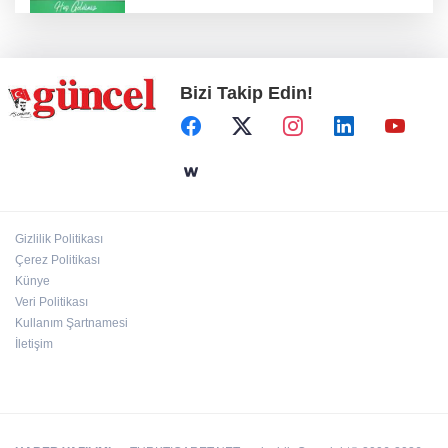
Konut projelerinde çifte sevinç
Bizi Takip Edin!
Koruma altındaki çocuklar sporla buluşuyor
24 kilo uyuşturucu ele geçirildi: 1 gözaltı
Gizlilik Politikası
Çerez Politikası
Hamileler denize veya havuza girebilir mi?
Künye
Veri Politikası
Kullanım Şartnamesi
İletişim