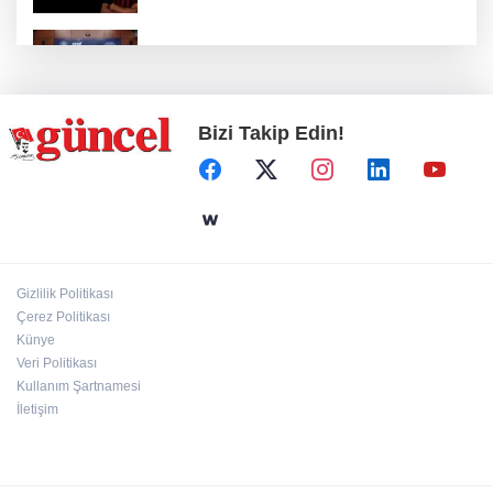
Nurdağı’na Deprem Müzesi ve Afet Merkezi
yapılacak
Bizi Takip Edin!
Define avcıları yakalandı
Emre Bildirici ve Emine Koruer’in mutlu
günü
Gizlilik Politikası
Hasan Celal Güzel Gençlik Merkezi’nde
Çerez Politikası
eğitim ve sosyal yaşam bir arada
Künye
Veri Politikası
Kullanım Şartnamesi
İletişim