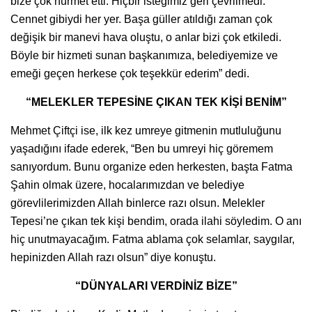
bize çok hürmet etti. Hiçbir isteğimiz geri çevrilmedi.
Cennet gibiydi her yer. Başa güller atıldığı zaman çok
değişik bir manevi hava oluştu, o anlar bizi çok etkiledi.
Böyle bir hizmeti sunan başkanımıza, belediyemize ve
emeği geçen herkese çok teşekkür ederim” dedi.
“MELEKLER TEPESİNE ÇIKAN TEK KİŞİ BENİM”
Mehmet Çiftçi ise, ilk kez umreye gitmenin mutluluğunu
yaşadığını ifade ederek, “Ben bu umreyi hiç göremem
sanıyordum. Bunu organize eden herkesten, başta Fatma
Şahin olmak üzere, hocalarımızdan ve belediye
görevlilerimizden Allah binlerce razı olsun. Melekler
Tepesi’ne çıkan tek kişi bendim, orada ilahi söyledim. O anı
hiç unutmayacağım. Fatma ablama çok selamlar, saygılar,
hepinizden Allah razı olsun” diye konuştu.
“DÜNYALARI VERDİNİZ BİZE”