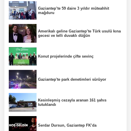
Gaziantep’te 59 daire 3 yıldır müteahhit
mağduru
Amerikalı geline Gaziantep’te Türk usulü kına
gecesi ve telli duvaklı düğün
Konut projelerinde çifte sevinç
Gaziantep'te park denetimleri sürüyor
Kesinleşmiş cezayla aranan 161 şahıs
tutuklandı
Serdar Dursun, Gaziantep FK’da