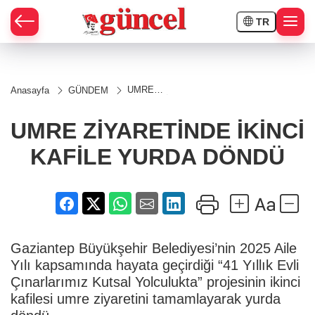
TR
UMRE
Anasayfa
GÜNDEM
ZİYARETİNDE
İKİNCİ
KAFİLE
UMRE ZİYARETİNDE İKİNCİ
YURDA
DÖNDÜ
KAFİLE YURDA DÖNDÜ
Gaziantep Büyükşehir Belediyesi’nin 2025 Aile
Yılı kapsamında hayata geçirdiği “41 Yıllık Evli
Çınarlarımız Kutsal Yolculukta” projesinin ikinci
kafilesi umre ziyaretini tamamlayarak yurda