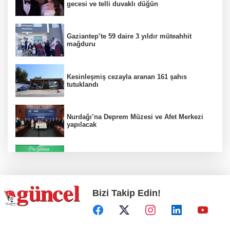
gecesi ve telli duvaklı düğün
Gaziantep’te 59 daire 3 yıldır müteahhit
mağduru
Kesinleşmiş cezayla aranan 161 şahıs
tutuklandı
Nurdağı’na Deprem Müzesi ve Afet Merkezi
yapılacak
Konut projelerinde çifte sevinç
Bizi Takip Edin!
Koruma altındaki çocuklar sporla buluşuyor