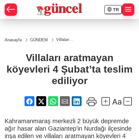
TR
Villaları
Anasayfa
GÜNDEM
aratmayan
köyevleri
4 Şubat’ta
Villaları aratmayan
teslim
ediliyor
köyevleri 4 Şubat’ta teslim
ediliyor
Kahramanmaraş merkezli 2 büyük depremde
ağır hasar alan Gaziantep’in Nurdağı ilçesinde
inşa edilen ve villaları aratmayan köyevleri 4