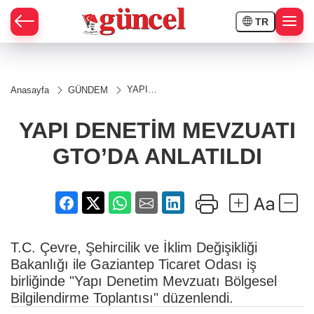
TR
YAPI
Anasayfa
GÜNDEM
DENETİM
MEVZUATI
GTO’DA
YAPI DENETİM MEVZUATI
ANLATILDI
GTO’DA ANLATILDI
T.C. Çevre, Şehircilik ve İklim Değişikliği
Bakanlığı ile Gaziantep Ticaret Odası iş
birliğinde "Yapı Denetim Mevzuatı Bölgesel
Bilgilendirme Toplantısı" düzenlendi.