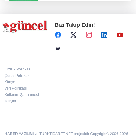
Konut projelerinde çifte sevinç
Bizi Takip Edin!
Koruma altındaki çocuklar sporla buluşuyor
24 kilo uyuşturucu ele geçirildi: 1 gözaltı
Gizlilik Politikası
Çerez Politikası
Hamileler denize veya havuza girebilir mi?
Künye
Veri Politikası
Kullanım Şartnamesi
İletişim
HABER YAZILIMI
ve TURKTICARET.NET projesidir Copyright© 2006-2026