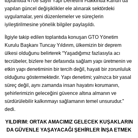
toplantıda 4708 sayılı Yapı Denetimi Hakkında Kanun’da
yapılan güncel değişiklikler ele alınarak sektördeki
uygulamalar, yeni düzenlemeler ve süreçlerin
iyileştirilmesine yönelik bilgiler paylaşıldı.
İlgiyle takip edilen toplantıda konuşan GTO Yönetim
Kurulu Başkanı Tuncay Yıldırım, ülkemizin bir deprem
ülkesi olduğunu belirterek “Yaşadığımız fazlasıyla acı
tecrübeler, bizlere her defasında sağlam yapı üretmenin ve
etkin yapı denetiminin bir tercih değil, hayati bir zorunluluk
olduğunu göstermektedir. Yapı denetimi; yalnızca bir yasal
süreç değil, aynı zamanda insan hayatını korumanın,
şehirlerimizin geleceğini güvence altına almanın ve
sürdürülebilir kalkınmayı sağlamanın temel unsurudur.”
dedi.
YILDIRIM: ORTAK AMACIMIZ GELECEK KUŞAKLARIN
DA GÜVENLE YAŞAYACAĞI ŞEHİRLER İNŞA ETMEK