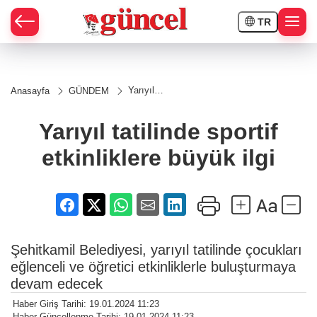
TR
Yarıyıl
Anasayfa
GÜNDEM
tatilinde
sportif
etkinliklere
Yarıyıl tatilinde sportif
büyük ilgi
etkinliklere büyük ilgi
Şehitkamil Belediyesi, yarıyıl tatilinde çocukları
eğlenceli ve öğretici etkinliklerle buluşturmaya
devam edecek
Haber Giriş Tarihi: 19.01.2024 11:23
Haber Güncellenme Tarihi: 19.01.2024 11:23