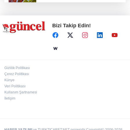
Kurutmalık sezonu başladı
Bizi Takip Edin!
Hamileler denize veya havuza girebilir mi?
24 kilo uyuşturucu ele geçirildi: 1 gözaltı
Gizlilik Politikası
Çerez Politikası
Deri kanserleri erken teşhisle tedavi edilebilir
Künye
Veri Politikası
Kullanım Şartnamesi
İletişim
HABER YAZILIMI
ve TURKTICARET.NET projesidir Copyright© 2006-2026