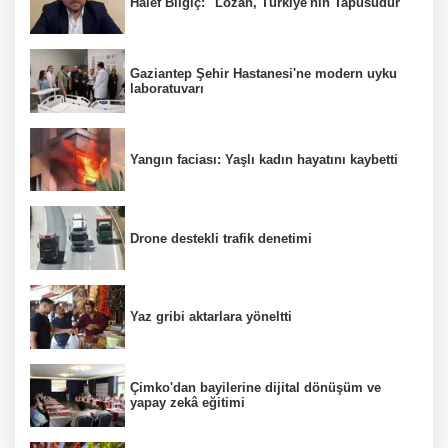
Halef Bilgiç: "Lozan, Türkiye'nin Tapusudur"
Gaziantep Şehir Hastanesi'ne modern uyku
laboratuvarı
Yangın faciası: Yaşlı kadın hayatını kaybetti
Drone destekli trafik denetimi
Yaz gribi aktarlara yöneltti
Çimko'dan bayilerine dijital dönüşüm ve
yapay zekâ eğitimi