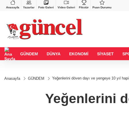
VND
GAU/TRY
626
%0,37
0,0018
%0,19
6.522,58
%0,41
Anasayfa
Yazarlar
Foto Galeri
Video Galeri
Fikstür
Puan Durumu
GÜNDEM
DÜNYA
EKONOMİ
SİYASET
SP
Yeğenlerini döven dayı ve yengeye 10 yıl hap
Anasayfa
GÜNDEM
Yeğenlerini 