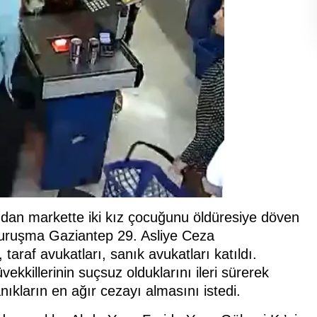
ından markette iki kız çocuğunu öldüresiye döven
 duruşma Gaziantep 29. Asliye Ceza
araf avukatları, sanık avukatları katıldı.
killerinin suçsuz olduklarını ileri sürerek
nıkların en ağır cezayı almasını istedi.