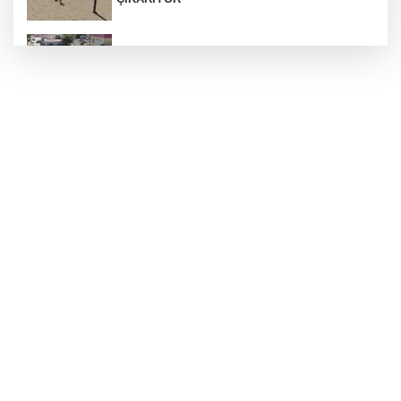
Araban’a ilk sıcak asfalt
Otoyolda plaka gizleyerek seyreden araca 140
bin TL ceza
ÇÖPTEN ENERJİ, SERADA BEREKET
Silahlı kavga: 1 ağır yaralı