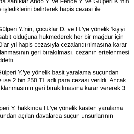
 sanıklar Abdo Y. ve Feride Y. ve Gülperi K.’nin
 işlediklerini belirterek hapis cezası ile
peri Y.’nin, çocuklar D. ve H.’ye yönelik ’kişiyi
n sabit olduğuna hükmederek her bir mağdur için
0’ar yıl hapis cezasıyla cezalandırılmasına karar
anmasının geri bırakılması, cezanın ertelenmesi
ddetti.
lperi Y.’ye yönelik basit yaralama suçundan
 ise 2 bin 250 TL adli para cezası verildi. Ancak
lanmasının geri bırakılmasına karar vererek 3
eri Y. hakkında H.’ye yönelik kasten yaralama
çundan açılan davalarda suçun unsurlarının