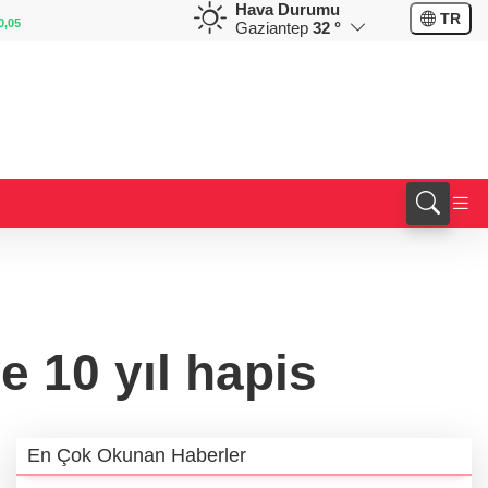
Hava Durumu
GBP
CHF
TR
%0,13
64,1835
%0,17
58,9238
%0,01
Gaziantep
32 °
 10 yıl hapis
En Çok Okunan Haberler