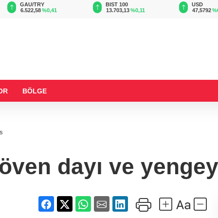
BIST 100
USD
EUR
13.703,13
%0,11
47,5792
%0,05
55,0079
OR
BÖLGE
is
döven dayı ve yengeye