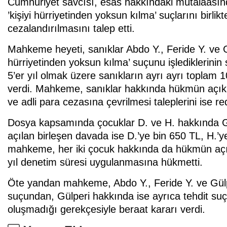
Cumhuriyet savcısı, esas hakkındaki mütalaasında
’kişiyi hürriyetinden yoksun kılma’ suçlarını birlikte
cezalandırılmasını talep etti.
Mahkeme heyeti, sanıklar Abdo Y., Feride Y. ve Gül
hürriyetinden yoksun kılma’ suçunu işlediklerini
5’er yıl olmak üzere sanıkların ayrı ayrı toplam 1
verdi. Mahkeme, sanıklar hakkında hükmün açıkl
ve adli para cezasına çevrilmesi taleplerini ise re
Dosya kapsamında çocuklar D. ve H. hakkında Gü
açılan birleşen davada ise D.’ye bin 650 TL, H.’ye
mahkeme, her iki çocuk hakkında da hükmün açık
yıl denetim süresi uygulanmasına hükmetti.
Öte yandan mahkeme, Abdo Y., Feride Y. ve Gülp
suçundan, Gülperi hakkında ise ayrıca tehdit su
oluşmadığı gerekçesiyle beraat kararı verdi.