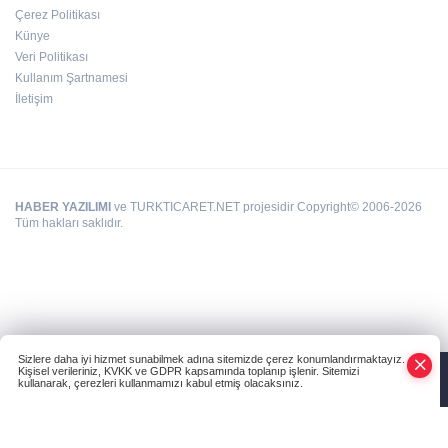
Çerez Politikası
Hamileler denize veya havuza girebilir mi?
Künye
Veri Politikası
Kullanım Şartnamesi
İletişim
HABER YAZILIMI
ve TURKTICARET.NET projesidir Copyright© 2006-2026
Tüm hakları saklıdır.
Sizlere daha iyi hizmet sunabilmek adına sitemizde çerez konumlandırmaktayız.
Kişisel verileriniz, KVKK ve GDPR kapsamında toplanıp işlenir. Sitemizi
kullanarak, çerezleri kullanmamızı kabul etmiş olacaksınız.
Anasayfa
Haber Ara
Yazarlar