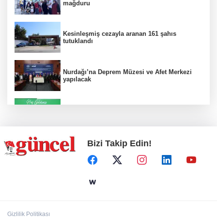
mağduru
Kesinleşmiş cezayla aranan 161 şahıs
tutuklandı
Nurdağı’na Deprem Müzesi ve Afet Merkezi
yapılacak
Konut projelerinde çifte sevinç
Bizi Takip Edin!
Koruma altındaki çocuklar sporla buluşuyor
24 kilo uyuşturucu ele geçirildi: 1 gözaltı
Gizlilik Politikası