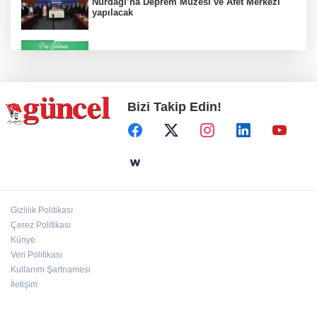
Nurdağı’na Deprem Müzesi ve Afet Merkezi
yapılacak
Konut projelerinde çifte sevinç
Bizi Takip Edin!
Koruma altındaki çocuklar sporla buluşuyor
24 kilo uyuşturucu ele geçirildi: 1 gözaltı
Gizlilik Politikası
Çerez Politikası
Hamileler denize veya havuza girebilir mi?
Künye
Veri Politikası
Kullanım Şartnamesi
İletişim