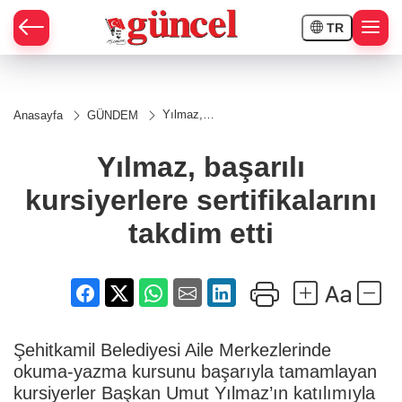
TR
Yılmaz,
Anasayfa
GÜNDEM
başarılı
kursiyerlere
sertifikalarını
Yılmaz, başarılı
takdim etti
kursiyerlere sertifikalarını
takdim etti
Şehitkamil Belediyesi Aile Merkezlerinde
okuma-yazma kursunu başarıyla tamamlayan
kursiyerler Başkan Umut Yılmaz’ın katılımıyla