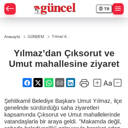
TR
Yılmaz’dan
Anasayfa
GÜNDEM
Çıksorut ve
Umut
mahallesine
Yılmaz’dan Çıksorut ve
ziyaret
Umut mahallesine ziyaret
Şehitkamil Belediye Başkanı Umut Yılmaz, ilçe
genelinde sürdürdüğü saha ziyaretleri
kapsamında Çıksorut ve Umut mahallelerinde
vatandaşlarla bir araya geldi. "Makamda değil,