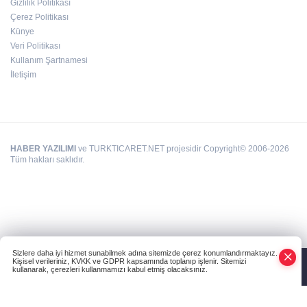
Gizlilik Politikası
Çerez Politikası
Hamileler denize veya havuza girebilir mi?
Künye
Veri Politikası
Kullanım Şartnamesi
İletişim
HABER YAZILIMI
ve TURKTICARET.NET projesidir Copyright© 2006-2026
Tüm hakları saklıdır.
Sizlere daha iyi hizmet sunabilmek adına sitemizde çerez konumlandırmaktayız.
Kişisel verileriniz, KVKK ve GDPR kapsamında toplanıp işlenir. Sitemizi
kullanarak, çerezleri kullanmamızı kabul etmiş olacaksınız.
Anasayfa
Haber Ara
Yazarlar