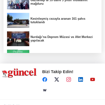
Gaziantep’te 59 daire 3 yıldır müteahhit
mağduru
Kesinleşmiş cezayla aranan 161 şahıs
tutuklandı
Nurdağı’na Deprem Müzesi ve Afet Merkezi
yapılacak
Konut projelerinde çifte sevinç
Bizi Takip Edin!
Koruma altındaki çocuklar sporla buluşuyor
24 kilo uyuşturucu ele geçirildi: 1 gözaltı