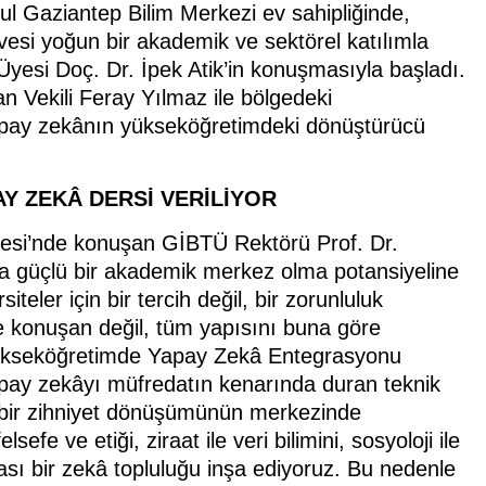
l Gaziantep Bilim Merkezi ev sahipliğinde,
si yoğun bir akademik ve sektörel katılımla
Üyesi Doç. Dr. İpek Atik’in konuşmasıyla başladı.
 Vekili Feray Yılmaz ile bölgedeki
ı yapay zekânın yükseköğretimdeki dönüştürücü
Y ZEKÂ DERSİ VERİLİYOR
esi’nde konuşan GİBTÜ Rektörü Prof. Dr.
 güçlü bir akademik merkez olma potansiyeline
teler için bir tercih değil, bir zorunluluk
 konuşan değil, tüm yapısını buna göre
“Yükseköğretimde Yapay Zekâ Entegrasyonu
 yapay zekâyı müfredatın kenarında duran teknik
en bir zihniyet dönüşümünün merkezinde
sefe ve etiği, ziraat ile veri bilimini, sosyoloji ile
ası bir zekâ topluluğu inşa ediyoruz. Bu nedenle