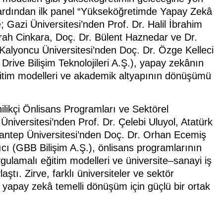
n ardından ilk panel “Yükseköğretimde Yapay Zekâ
; Gazi Üniversitesi’nden Prof. Dr. Halil İbrahim
mrah Cinkara, Doç. Dr. Bülent Haznedar ve Dr.
Kalyoncu Üniversitesi’nden Doç. Dr. Özge Kelleci
 Drive Bilişim Teknolojileri A.Ş.), yapay zekânın
eğitim modelleri ve akademik altyapının dönüşümü
likçi Önlisans Programları ve Sektörel
iversitesi’nden Prof. Dr. Çelebi Uluyol, Atatürk
ziantep Üniversitesi’nden Doç. Dr. Orhan Ecemiş
ıcı (GBB Bilişim A.Ş.), önlisans programlarının
gulamalı eğitim modelleri ve üniversite–sanayi iş
laştı. Zirve, farklı üniversiteler ve sektör
e yapay zekâ temelli dönüşüm için güçlü bir ortak