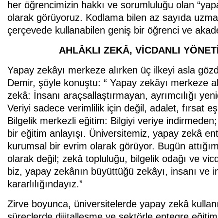
her öğrencimizin hakkı ve sorumluluğu olan “yapay
olarak görüyoruz. Kodlama bilen az sayıda uzman
çerçevede kullanabilen geniş bir öğrenci ve akademi
AHLÂKLI ZEKÂ, VİCDANLI YÖNETİ
Yapay zekâyı merkeze alırken üç ilkeyi asla gö
Demir, şöyle konuştu: “ Yapay zekâyı merkeze alı
zekâ: İnsanı araçsallaştırmayan, ayrımcılığı yen
Veriyi sadece verimlilik için değil, adalet, fırsat e
Bilgelik merkezli eğitim: Bilgiyi veriye indirmed
bir eğitim anlayışı. Üniversitemiz, yapay zekâ en
kurumsal bir evrim olarak görüyor. Bugün attığım
olarak değil; zekâ topluluğu, bilgelik odağı ve v
biz, yapay zekânın büyüttüğü zekâyı, insanı ve 
kararlılığındayız.”
Zirve boyunca, üniversitelerde yapay zekâ kull
süreçlerde dijitalleşme ve sektörle entegre eğiti