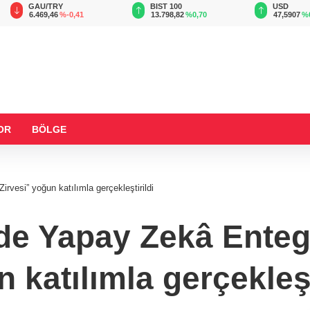
BIST 100
USD
EUR
13.798,82
%0,70
47,5907
%0,06
54,9333
%
OR
BÖLGE
vesi” yoğun katılımla gerçekleştirildi
e Yapay Zekâ Enteg
 katılımla gerçekleşt