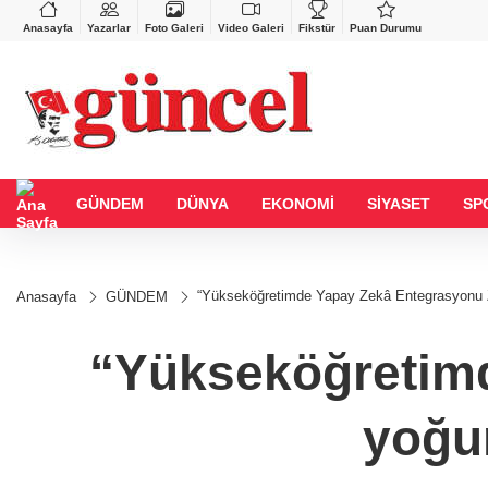
VND
GAU/TRY
%0,37
0,0018
%0,13
6.469,46
%-0,41
Anasayfa
Yazarlar
Foto Galeri
Video Galeri
Fikstür
Puan Durumu
GÜNDEM
DÜNYA
EKONOMİ
SİYASET
SP
“Yükseköğretimde Yapay Zekâ Entegrasyonu Zir
Anasayfa
GÜNDEM
“Yükseköğretimd
yoğun