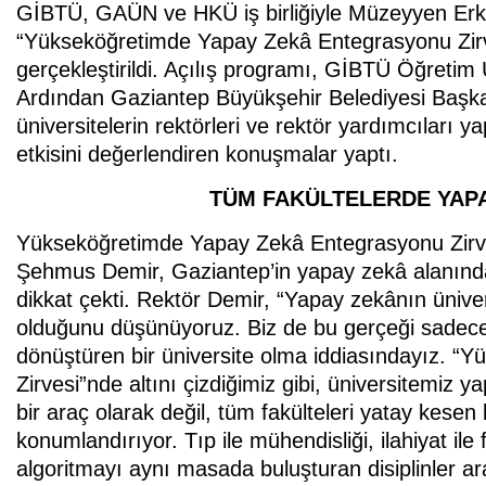
GİBTÜ, GAÜN ve HKÜ iş birliğiyle Müzeyyen Erku
“Yükseköğretimde Yapay Zekâ Entegrasyonu Zirve
gerçekleştirildi. Açılış programı, GİBTÜ Öğretim 
Ardından Gaziantep Büyükşehir Belediyesi Başkan
üniversitelerin rektörleri ve rektör yardımcılar
etkisini değerlendiren konuşmalar yaptı.
TÜM FAKÜLTELERDE YAPA
Yükseköğretimde Yapay Zekâ Entegrasyonu Zirv
Şehmus Demir, Gaziantep’in yapay zekâ alanında
dikkat çekti. Rektör Demir, “Yapay zekânın üniversi
olduğunu düşünüyoruz. Biz de bu gerçeği sadece
dönüştüren bir üniversite olma iddiasındayız. 
Zirvesi”nde altını çizdiğimiz gibi, üniversitemiz
bir araç olarak değil, tüm fakülteleri yatay kes
konumlandırıyor. Tıp ile mühendisliği, ilahiyat ile fel
algoritmayı aynı masada buluşturan disiplinler ar