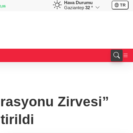
Hava Durumu
GBP
CHF
TR
-0,12
64,1409
%0,13
58,5339
%-0,67
Gaziantep
32 °
rasyonu Zirvesi”
irildi