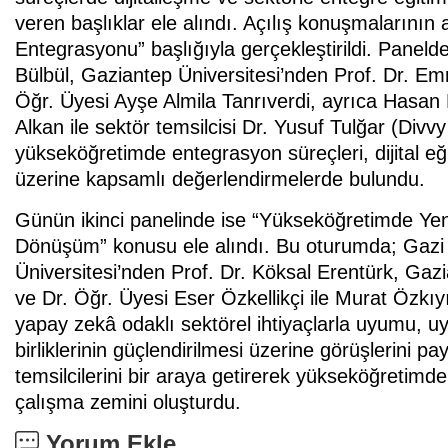
veren başlıklar ele alındı. Açılış konuşmalarını
Entegrasyonu” başlığıyla gerçekleştirildi. Panelde
Bülbül, Gaziantep Üniversitesi’nden Prof. Dr. E
Öğr. Üyesi Ayşe Almila Tanrıverdi, ayrıca Hasan 
Alkan ile sektör temsilcisi Dr. Yusuf Tulğar (Divvy
yükseköğretimde entegrasyon süreçleri, dijital 
üzerine kapsamlı değerlendirmelerde bulundu.
Günün ikinci panelinde ise “Yükseköğretimde Yeni
Dönüşüm” konusu ele alındı. Bu oturumda; Gazi Ün
Üniversitesi’nden Prof. Dr. Köksal Erentürk, Ga
ve Dr. Öğr. Üyesi Eser Özkellikçi ile Murat Özkıy
yapay zekâ odaklı sektörel ihtiyaçlarla uyumu, uy
birliklerinin güçlendirilmesi üzerine görüşlerini pay
temsilcilerini bir araya getirerek yükseköğretimd
çalışma zemini oluşturdu.
Yorum Ekle