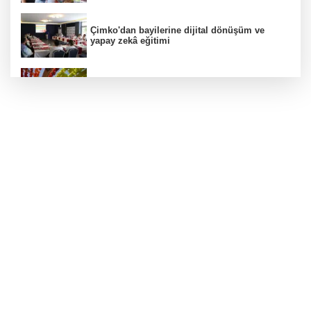
Çimko'dan bayilerine dijital dönüşüm ve
yapay zekâ eğitimi
Kurutmalık sezonu başladı
Hamileler denize veya havuza girebilir mi?
24 kilo uyuşturucu ele geçirildi: 1 gözaltı
Deri kanserleri erken teşhisle tedavi edilebilir