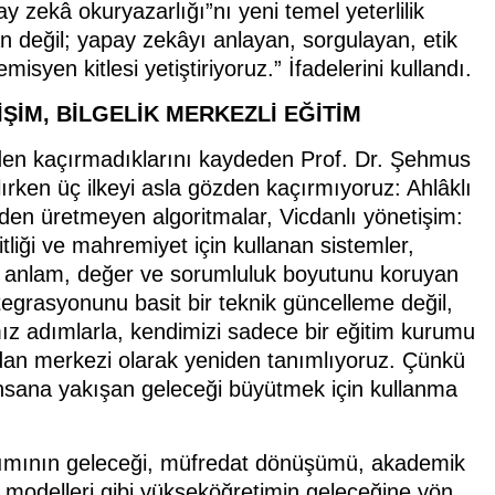
 zekâ okuryazarlığı”nı yeni temel yeterlilik
 değil; yapay zekâyı anlayan, sorgulayan, etik
syen kitlesi yetiştiriyoruz.” İfadelerini kullandı.
ŞİM, BİLGELİK MERKEZLİ EĞİTİM
zden kaçırmadıklarını kaydeden Prof. Dr. Şehmus
rken üç ilkeyi asla gözden kaçırmıyoruz: Ahlâklı
iden üretmeyen algoritmalar, Vicdanlı yönetişim:
şitliği ve mahremiyet için kullanan sistemler,
en; anlam, değer ve sorumluluk boyutunu koruyan
tegrasyonunu basit bir teknik güncelleme değil,
ız adımlarla, kendimizi sadece bir eğitim kurumu
icdan merkezi olarak yeniden tanımlıyoruz. Çünkü
insana yakışan geleceği büyütmek için kullanma
anımının geleceği, müfredat dönüşümü, akademik
m modelleri gibi yükseköğretimin geleceğine yön