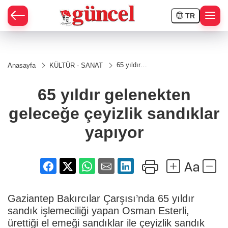
TR
65 yıldır
Anasayfa
KÜLTÜR - SANAT
gelenekten
geleceğe
çeyizlik
65 yıldır gelenekten
sandıklar
yapıyor
geleceğe çeyizlik sandıklar
yapıyor
Gaziantep Bakırcılar Çarşısı’nda 65 yıldır
sandık işlemeciliği yapan Osman Esterli,
ürettiği el emeği sandıklar ile çeyizlik sandık