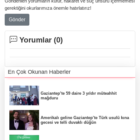
Gönderilen yorumların küfür, hakaret ve suç unsuru içermemesi
gerektiğini okurlarımıza önemle hatırlatırız!
Gönder
Yorumlar (
0
)
En Çok Okunan Haberler
Gaziantep’te 59 daire 3 yıldır müteahhit
mağduru
Amerikalı geline Gaziantep’te Türk usulü kına
gecesi ve telli duvaklı düğün