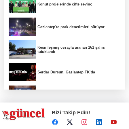
Konut projelerinde çifte sevinç
Gaziantep'te park denetimleri sürüyor
Kesinleşmiş cezayla aranan 161 şahıs
tutuklandı
Serdar Dursun, Gaziantep FK’da
Nurdağı’na Deprem Müzesi ve Afet Merkezi
yapılacak
Bizi Takip Edin!
Define avcıları yakalandı