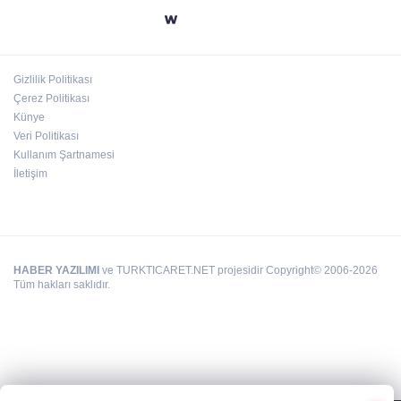
Emre Bildirici ve Emine Koruer’in mutlu
günü
Gizlilik Politikası
Hasan Celal Güzel Gençlik Merkezi’nde
Çerez Politikası
eğitim ve sosyal yaşam bir arada
Künye
Veri Politikası
Kullanım Şartnamesi
İletişim
HABER YAZILIMI
ve TURKTICARET.NET projesidir Copyright© 2006-2026
Tüm hakları saklıdır.