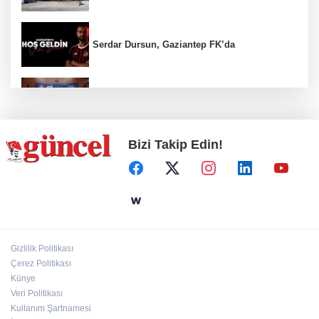
Serdar Dursun, Gaziantep FK’da
Nurdağı’na Deprem Müzesi ve Afet Merkezi
yapılacak
Bizi Takip Edin!
Define avcıları yakalandı
Emre Bildirici ve Emine Koruer’in mutlu
günü
Gizlilik Politikası
Hasan Celal Güzel Gençlik Merkezi’nde
Çerez Politikası
eğitim ve sosyal yaşam bir arada
Künye
Veri Politikası
Kullanım Şartnamesi