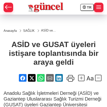
TR
ASİD ve
Anasayfa
SAĞLIK
GUSAT
üyeleri
istişare
ASİD ve GUSAT üyeleri
toplantısında
bir araya
istişare toplantısında bir
geldi
araya geldi
Anadolu Sağlık İşletmeleri Derneği (ASİD) ve
Gaziantep Uluslararası Sağlık Turizmi Derneği
(GUSAT) üyeleri Gaziantep Üniversitesi