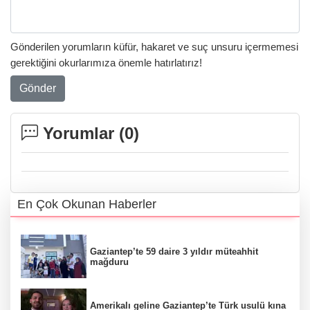
Gönderilen yorumların küfür, hakaret ve suç unsuru içermemesi
gerektiğini okurlarımıza önemle hatırlatırız!
Gönder
Yorumlar (
0
)
En Çok Okunan Haberler
Gaziantep’te 59 daire 3 yıldır müteahhit
mağduru
Amerikalı geline Gaziantep’te Türk usulü kına