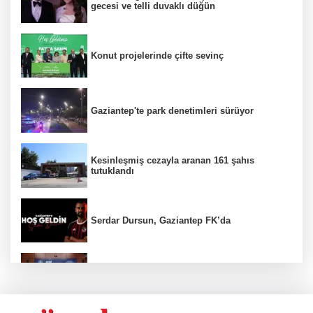
gecesi ve telli duvaklı düğün
Konut projelerinde çifte sevinç
Gaziantep'te park denetimleri sürüyor
Kesinleşmiş cezayla aranan 161 şahıs
tutuklandı
Serdar Dursun, Gaziantep FK’da
Nurdağı’na Deprem Müzesi ve Afet Merkezi
yapılacak