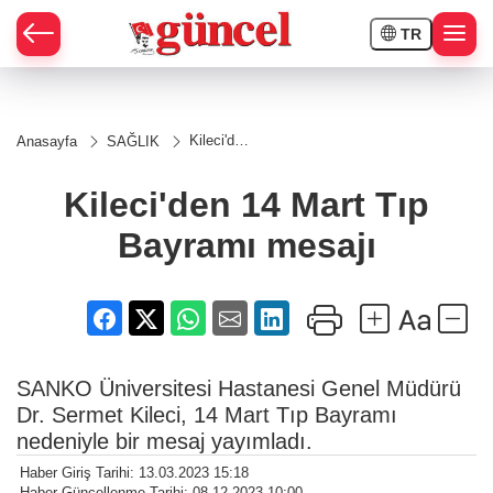
TR
Kileci'den
Anasayfa
SAĞLIK
14 Mart
Tıp
Bayramı
Kileci'den 14 Mart Tıp
mesajı
Bayramı mesajı
SANKO Üniversitesi Hastanesi Genel Müdürü
Dr. Sermet Kileci, 14 Mart Tıp Bayramı
nedeniyle bir mesaj yayımladı.
Haber Giriş Tarihi: 13.03.2023 15:18
Haber Güncellenme Tarihi: 08.12.2023 10:00