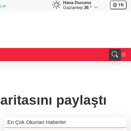
Hava Durumu
EUR
GBP
TR
0,18
55,1254
%0,32
64,3468
%0,38
Gaziantep
36 °
aritasını paylaştı
En Çok Okunan Haberler