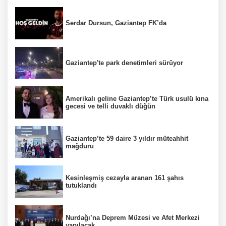
Serdar Dursun, Gaziantep FK’da
Gaziantep'te park denetimleri sürüyor
Amerikalı geline Gaziantep’te Türk usulü kına
gecesi ve telli duvaklı düğün
Gaziantep’te 59 daire 3 yıldır müteahhit
mağduru
Kesinleşmiş cezayla aranan 161 şahıs
tutuklandı
Nurdağı’na Deprem Müzesi ve Afet Merkezi
yapılacak