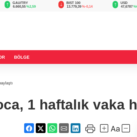
GAU/TRY
BIST 100
USD
6.660,55
%2,59
13.779,39
%-0,14
47,6787
%
OR
BÖLGE
paylaştı
a, 1 haftalık vaka h