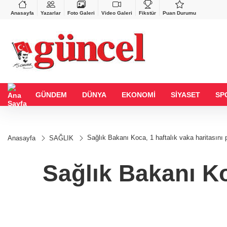
BGN
VND
%0,90
27,9743
%-0,22
0,0018
%0,32
Anasayfa
Yazarlar
Foto Galeri
Video Galeri
Fikstür
Puan Durumu
GÜNDEM
DÜNYA
EKONOMİ
SİYASET
SP
Sağlık Bakanı Koca, 1 haftalık vaka haritasını 
Anasayfa
SAĞLIK
Sağlık Bakanı Koc