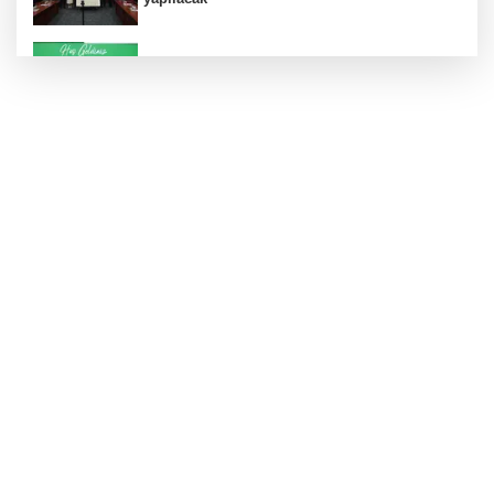
Konut projelerinde çifte sevinç
Koruma altındaki çocuklar sporla buluşuyor
24 kilo uyuşturucu ele geçirildi: 1 gözaltı
Hamileler denize veya havuza girebilir mi?