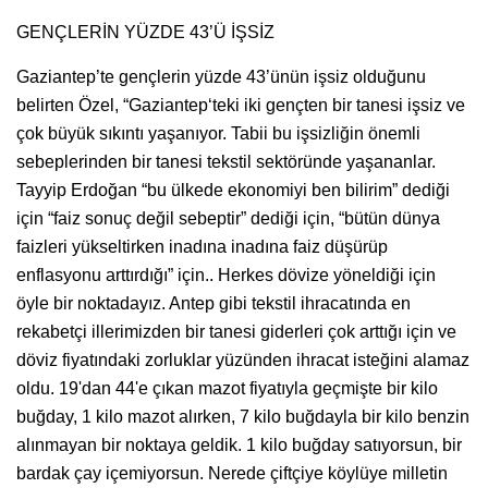
GENÇLERİN YÜZDE 43’Ü İŞSİZ
Gaziantep’te gençlerin yüzde 43’ünün işsiz olduğunu
belirten Özel, “Gaziantep‘teki iki gençten bir tanesi işsiz ve
çok büyük sıkıntı yaşanıyor. Tabii bu işsizliğin önemli
sebeplerinden bir tanesi tekstil sektöründe yaşananlar.
Tayyip Erdoğan “bu ülkede ekonomiyi ben bilirim” dediği
için “faiz sonuç değil sebeptir” dediği için, “bütün dünya
faizleri yükseltirken inadına inadına faiz düşürüp
enflasyonu arttırdığı” için.. Herkes dövize yöneldiği için
öyle bir noktadayız. Antep gibi tekstil ihracatında en
rekabetçi illerimizden bir tanesi giderleri çok arttığı için ve
döviz fiyatındaki zorluklar yüzünden ihracat isteğini alamaz
oldu. 19'dan 44'e çıkan mazot fiyatıyla geçmişte bir kilo
buğday, 1 kilo mazot alırken, 7 kilo buğdayla bir kilo benzin
alınmayan bir noktaya geldik. 1 kilo buğday satıyorsun, bir
bardak çay içemiyorsun. Nerede çiftçiye köylüye milletin