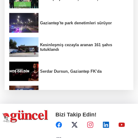
Gaziantep'te park denetimleri sürüyor
Kesinleşmiş cezayla aranan 161 şahıs
tutuklandı
Serdar Dursun, Gaziantep FK’da
Nurdağı’na Deprem Müzesi ve Afet Merkezi
yapılacak
Bizi Takip Edin!
Define avcıları yakalandı