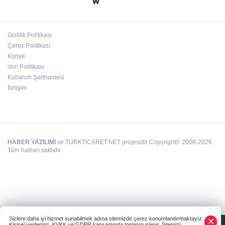
Emre Bildirici ve Emine Koruer’in mutlu
günü
Gizlilik Politikası
Hasan Celal Güzel Gençlik Merkezi’nde
Çerez Politikası
eğitim ve sosyal yaşam bir arada
Künye
Veri Politikası
Kullanım Şartnamesi
İletişim
HABER YAZILIMI
ve TURKTICARET.NET projesidir Copyright© 2006-2026
Tüm hakları saklıdır.
Sizlere daha iyi hizmet sunabilmek adına sitemizde çerez konumlandırmaktayız.
Kişisel verileriniz, KVKK ve GDPR kapsamında toplanıp işlenir. Sitemizi