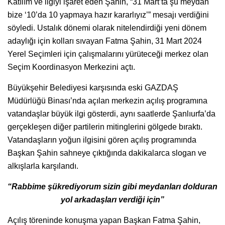
Katılım ve ilgiyi işaret eden Şahin, “31 Mart’ta şu meydan
bize ‘10’da 10 yapmaya hazır kararlıyız’” mesajı verdiğini
söyledi. Ustalık dönemi olarak nitelendirdiği yeni dönem
adaylığı için kolları sıvayan Fatma Şahin, 31 Mart 2024
Yerel Seçimleri için çalışmalarını yürüteceği merkez olan
Seçim Koordinasyon Merkezini açtı.
Büyükşehir Belediyesi karşısında eski GAZDAŞ
Müdürlüğü Binası’nda açılan merkezin açılış programına
vatandaşlar büyük ilgi gösterdi, aynı saatlerde Şanlıurfa’da
gerçekleşen diğer partilerin mitinglerini gölgede bıraktı.
Vatandaşların yoğun ilgisini gören açılış programında
Başkan Şahin sahneye çıktığında dakikalarca slogan ve
alkışlarla karşılandı.
“Rabbime şükrediyorum sizin gibi meydanları dolduran
yol arkadaşları verdiği için”
Açılış töreninde konuşma yapan Başkan Fatma Şahin,