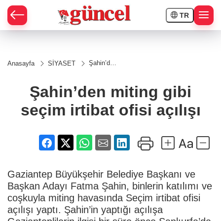
TR
Şahin’den
Anasayfa
SİYASET
miting
gibi
seçim
Şahin’den miting gibi
irtibat
ofisi
seçim irtibat ofisi açılışı
açılışı
Gaziantep Büyükşehir Belediye Başkanı ve
Başkan Adayı Fatma Şahin, binlerin katılımı ve
coşkuyla miting havasında Seçim irtibat ofisi
açılışı yaptı. Şahin’in yaptığı açılışa