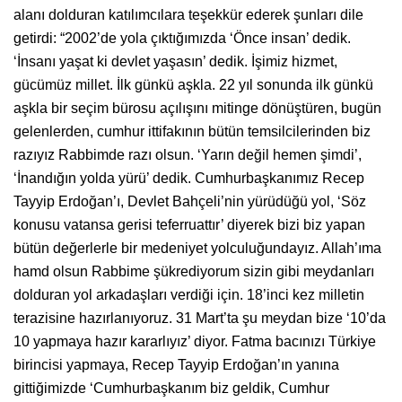
alanı dolduran katılımcılara teşekkür ederek şunları dile
getirdi: “2002’de yola çıktığımızda ‘Önce insan’ dedik.
‘İnsanı yaşat ki devlet yaşasın’ dedik. İşimiz hizmet,
gücümüz millet. İlk günkü aşkla. 22 yıl sonunda ilk günkü
aşkla bir seçim bürosu açılışını mitinge dönüştüren, bugün
gelenlerden, cumhur ittifakının bütün temsilcilerinden biz
razıyız Rabbimde razı olsun. ‘Yarın değil hemen şimdi’,
‘İnandığın yolda yürü’ dedik. Cumhurbaşkanımız Recep
Tayyip Erdoğan’ı, Devlet Bahçeli’nin yürüdüğü yol, ‘Söz
konusu vatansa gerisi teferruattır’ diyerek bizi biz yapan
bütün değerlerle bir medeniyet yolculuğundayız. Allah’ıma
hamd olsun Rabbime şükrediyorum sizin gibi meydanları
dolduran yol arkadaşları verdiği için. 18’inci kez milletin
terazisine hazırlanıyoruz. 31 Mart’ta şu meydan bize ‘10’da
10 yapmaya hazır kararlıyız’ diyor. Fatma bacınızı Türkiye
birincisi yapmaya, Recep Tayyip Erdoğan’ın yanına
gittiğimizde ‘Cumhurbaşkanım biz geldik, Cumhur