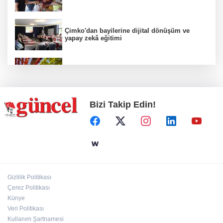
Çimko'dan bayilerine dijital dönüşüm ve
yapay zekâ eğitimi
Kurutmalık sezonu başladı
Bizi Takip Edin!
Hamileler denize veya havuza girebilir mi?
24 kilo uyuşturucu ele geçirildi: 1 gözaltı
Gizlilik Politikası
Çerez Politikası
Deri kanserleri erken teşhisle tedavi edilebilir
Künye
Veri Politikası
Kullanım Şartnamesi