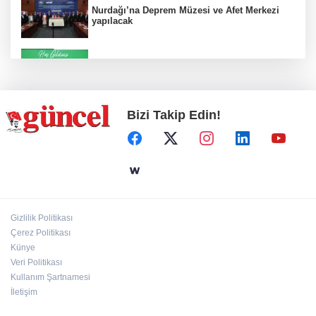
Nurdağı’na Deprem Müzesi ve Afet Merkezi
yapılacak
Konut projelerinde çifte sevinç
Bizi Takip Edin!
Koruma altındaki çocuklar sporla buluşuyor
24 kilo uyuşturucu ele geçirildi: 1 gözaltı
Gizlilik Politikası
Çerez Politikası
Hamileler denize veya havuza girebilir mi?
Künye
Veri Politikası
Kullanım Şartnamesi
İletişim