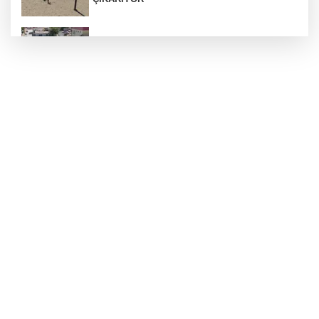
Araban’a ilk sıcak asfalt
Otoyolda plaka gizleyerek seyreden araca 140
bin TL ceza
ÇÖPTEN ENERJİ, SERADA BEREKET
Silahlı kavga: 1 ağır yaralı