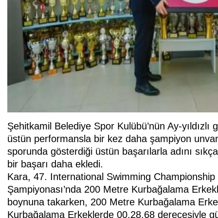
Şehitkamil Belediye Spor Kulübü’nün Ay-yıldızlı
üstün performansla bir kez daha şampiyon unvan
sporunda gösterdiği üstün başarılarla adını sıkç
bir başarı daha ekledi.
Kara, 47. International Swimming Championship
Şampiyonası’nda 200 Metre Kurbağalama Erkekle
boynuna takarken, 200 Metre Kurbağalama Erkek
Kurbağalama Erkeklerde 00.28.68 derecesiyle gü