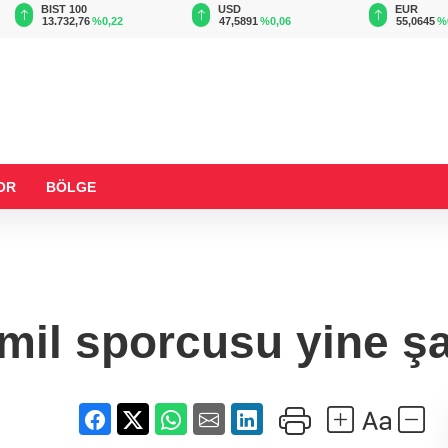
BIST 100
USD
EUR
13.732,76
%0,22
47,5891
%0,06
55,0645
%
OR
BÖLGE
mil sporcusu yine 