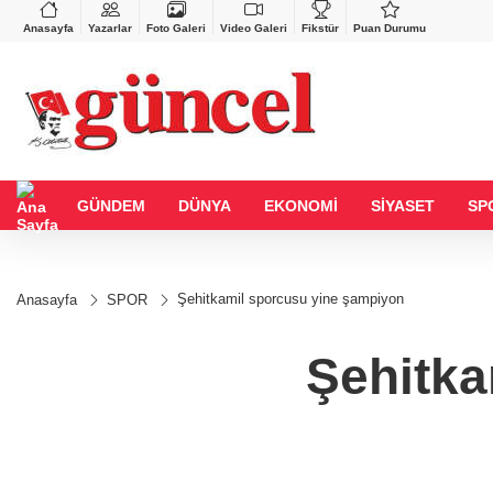
VND
GAU/TRY
%0,37
0,0018
%0,17
6.516,47
%0,31
Anasayfa
Yazarlar
Foto Galeri
Video Galeri
Fikstür
Puan Durumu
GÜNDEM
DÜNYA
EKONOMİ
SİYASET
SP
Şehitkamil sporcusu yine şampiyon
Anasayfa
SPOR
Şehitka