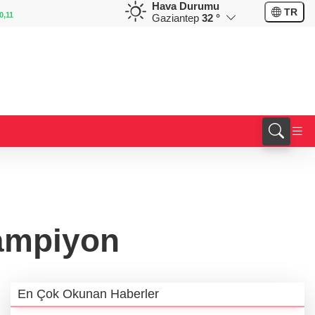
Hava Durumu
GBP
CHF
TR
0,11
64,1840
%0,15
58,8457
%-0,13
Gaziantep
32 °
şampiyon
En Çok Okunan Haberler