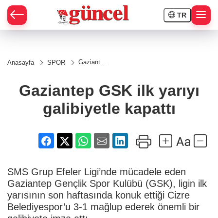
TR
Gaziantep
Anasayfa
SPOR
GSK ilk
yarıyı
galibiyetle
Gaziantep GSK ilk yarıyı
kapattı
galibiyetle kapattı
SMS Grup Efeler Ligi’nde mücadele eden
Gaziantep Gençlik Spor Kulübü (GSK), ligin ilk
yarısının son haftasında konuk ettiği Cizre
Belediyespor’u 3-1 mağlup ederek önemli bir