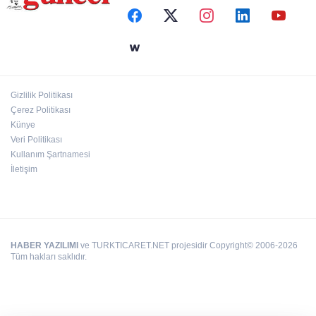
Silahlar ve tarihi eserler ele geçirildi
Dezavantajlı çocuklar Şehitkamil’de sporla
güçleniyor
Gizlilik Politikası
Çerez Politikası
Çocukken başladığı işinde yurt dışına açıldı
Künye
Veri Politikası
Kullanım Şartnamesi
İletişim
HABER YAZILIMI
ve TURKTICARET.NET projesidir Copyright© 2006-2026
Tüm hakları saklıdır.