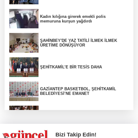
Kadın kılığına girerek emekli polis
memuruna kurşun yağdırdı
ŞAHİNBEY'DE YAZ TATİLİ İLMEK İLMEK
ÜRETİME DÖNÜŞÜYOR
ŞEHİTKAMİL’E BİR TESİS DAHA
GAZİANTEP BASKETBOL, ŞEHİTKAMİL
BELEDİYESİ’NE EMANET
Bakırcılar Çarşısı’nda yoğunluk
Bizi Takip Edin!