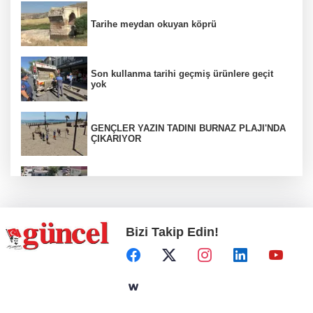
Tarihe meydan okuyan köprü
Son kullanma tarihi geçmiş ürünlere geçit
yok
GENÇLER YAZIN TADINI BURNAZ PLAJI'NDA
ÇIKARIYOR
Araban’a ilk sıcak asfalt
Bizi Takip Edin!
Otoyolda plaka gizleyerek seyreden araca 140
bin TL ceza
ÇÖPTEN ENERJİ, SERADA BEREKET