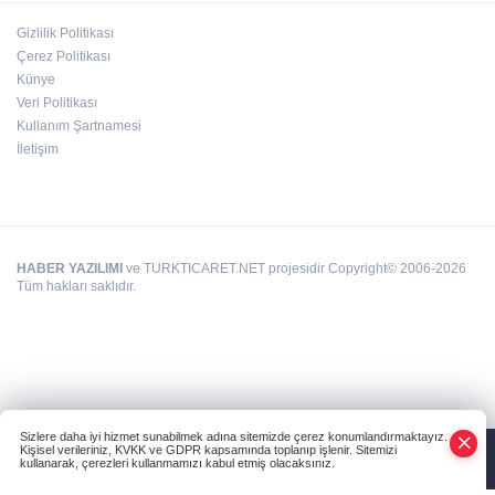
Gizlilik Politikası
Çerez Politikası
Silahlı kavga: 1 ağır yaralı
Künye
Veri Politikası
Kullanım Şartnamesi
İletişim
HABER YAZILIMI
ve TURKTICARET.NET projesidir Copyright© 2006-2026
Tüm hakları saklıdır.
Sizlere daha iyi hizmet sunabilmek adına sitemizde çerez konumlandırmaktayız.
Kişisel verileriniz, KVKK ve GDPR kapsamında toplanıp işlenir. Sitemizi
kullanarak, çerezleri kullanmamızı kabul etmiş olacaksınız.
Anasayfa
Haber Ara
Yazarlar