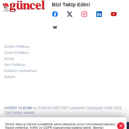
Bizi Takip Edin!
Define avcıları yakalandı
Emre Bildirici ve Emine Koruer’in mutlu
günü
Gizlilik Politikası
Hasan Celal Güzel Gençlik Merkezi’nde
Çerez Politikası
eğitim ve sosyal yaşam bir arada
Künye
Veri Politikası
Kullanım Şartnamesi
İletişim
HABER YAZILIMI
ve TURKTICARET.NET projesidir Copyright© 2006-2026
Tüm hakları saklıdır.
Sizlere daha iyi hizmet sunabilmek adına sitemizde çerez konumlandırmaktayız.
Kişisel verileriniz, KVKK ve GDPR kapsamında toplanıp işlenir. Sitemizi