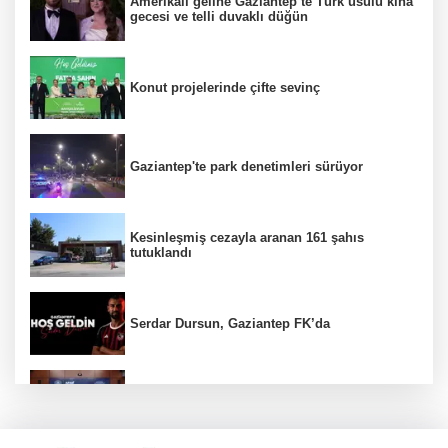
Amerikalı geline Gaziantep’te Türk usulü kına
gecesi ve telli duvaklı düğün
Konut projelerinde çifte sevinç
Gaziantep'te park denetimleri sürüyor
Kesinleşmiş cezayla aranan 161 şahıs
tutuklandı
Serdar Dursun, Gaziantep FK’da
Nurdağı’na Deprem Müzesi ve Afet Merkezi
yapılacak