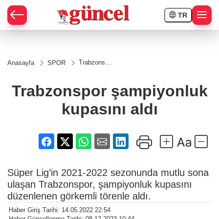
TR
Trabzonspor
Anasayfa
SPOR
şampiyonluk
kupasını
aldı
Trabzonspor şampiyonluk
kupasını aldı
Süper Lig’in 2021-2022 sezonunda mutlu sona
ulaşan Trabzonspor, şampiyonluk kupasını
düzenlenen görkemli törenle aldı.
Haber Giriş Tarihi: 14.05.2022 22:54
Haber Güncellenme Tarihi: 08.12.2023 10:44