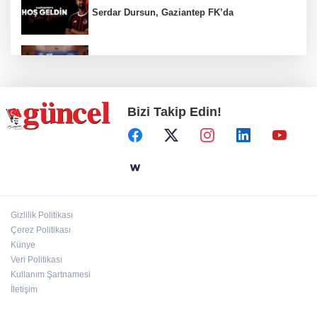
Serdar Dursun, Gaziantep FK’da
Nurdağı’na Deprem Müzesi ve Afet Merkezi
yapılacak
Bizi Takip Edin!
Define avcıları yakalandı
Emre Bildirici ve Emine Koruer’in mutlu
günü
Gizlilik Politikası
Hasan Celal Güzel Gençlik Merkezi’nde
Çerez Politikası
eğitim ve sosyal yaşam bir arada
Künye
Veri Politikası
Kullanım Şartnamesi
İletişim