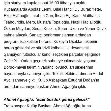
için stadyum kapıları saat 16.00 itibarıyla açıldı.
Kutlamalarda Apolas Lermi, Bilal Hancı, DJ Burak Yeter,
Ezgi Eyüpoğlu, İbrahim Can, İhsan Eş, Kadr, Matthaios
Tsahouridis, Mero, Mustafa Topaloğlu, Nazlı Hacıalioğlu,
Özkan Meydan, Sedat Keskin, Seren Uzun ve Yener Çevik
sahne alacak. Sanatçı performanslarının ardından
program, kasketliler horonu, Kuzeyin Uşakları ekibinin
horon gösterisi ve sürprizli kolbastı ile devam etti.
Şampiyon futbolcular kendi seçtikleri parçalar eşliğinde
Zafer Yolu’ndan geçerek sahneye çıkmasıyla yaşandı.
Bordo-mavili takımın yabancı oyuncuları ülkelerinin
bayraklarıyla sahneye çıktı. Teknik ekibin ardından Abdul
Avcı sahneye çıktı. Kulüp Asbaşkanı Ertuğrul Doğan’ın
ardından sahneye başkan Ahmet Ağaoğlu çıktı.
Ahmet Ağaoğlu: "Ezer bozduk gerisi gelecek"
Trabzonspor Kulüp Başkanı Ahmet Ağaoğlu, kupa