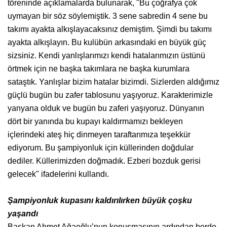
töreninde açıklamalarda bulunarak, "Bu çoğrafya çok
uymayan bir söz söylemiştik. 3 sene sabredin 4 sene bu
takımı ayakta alkışlayacaksınız demiştim. Şimdi bu takımı
ayakta alkışlayın. Bu kulübün arkasındaki en büyük güç
sizsiniz. Kendi yanlışlarımızı kendi hatalarımızın üstünü
örtmek için ne başka takımlara ne başka kurumlara
sataştık. Yanlışlar bizim hatalar bizimdi. Sizlerden aldığımız
güçlü bugün bu zafer tablosunu yaşıyoruz. Karakterimizle
yanyana olduk ve bugün bu zaferi yaşıyoruz. Dünyanın
dört bir yanında bu kupayı kaldırmamızı bekleyen
içlerindeki ateş hiç dinmeyen taraftarımıza teşekkür
ediyorum. Bu şampiyonluk için küllerinden doğdular
dediler. Küllerimizden doğmadık. Ezberi bozduk gerisi
gelecek" ifadelerini kullandı.
Şampiyonluk kupasını kaldırılırken büyük çoşku
yaşandı
Başkan Ahmet Ağaoğlu’nun konuşmasının ardından bordo-