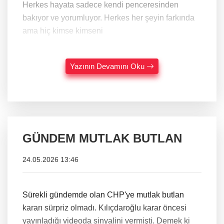
Herkes hayata sadece kendi penceresinden
bakıyor ve yorumluyor. Herkes her şeyin farkında
ama hiç kimse kimseni
Yazının Devamını Oku
GÜNDEM MUTLAK BUTLAN
24.05.2026 13:46
Sürekli gündemde olan CHP'ye mutlak butlan
kararı sürpriz olmadı. Kılıçdaroğlu karar öncesi
yayınladığı videoda sinyalini vermişti. Demek ki