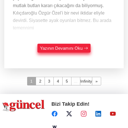
mutlak butlan kararı çıkacağını da biliyormuş.
Kılıçdaroğlu Özgür Özel'i bir nevi iktidar eliyle
devirdi. Siyasette ayak oyunları bitmez. Bu arada
temennimi
Yazının Devamını Oku
1
2
3
4
5
...
Infinity
»
Bizi Takip Edin!