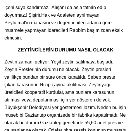
İçeni suya kandırmaz.. Alışanı da asla tatmin edip
doyurmaz.! Şişirir.Hak ve Adaleten ayrılmayan,
Beytülmal'ın manasını ve değerini bilen adama göre
muamele yapmayan idarecileri Rabbim başımızdan eksik
etmesin.
ZEYTİNCİLERİN DURUMU NASIL OLACAK
Zeytin zamanı geliyor. Yeşil zeytin satılmaya başladı.
Zeytin Preslerinin durumu ne olacak. Zeytin presleri
valilikçe bundan bir süre önce kapatıldı. Sebep preste
çıkan karasunun Nizip çayına akıtılması. Zeytinyağı
üreticileri kooperatif kurdular, ama bunlara karasunun
atılması veya depolanması için yer gösteren de yok.
Büyükşehir Belediyesi yer göstermesi lazım. Neden bu işin
müsebibi Gaziantep organizede bir fabrika kapatılmadı. Ne
olacak bu durum Gaziantep genelinde 55,60 adet pres ve
çalışanlar ne olacak. Odalar niye sessiz konunun muhatabı