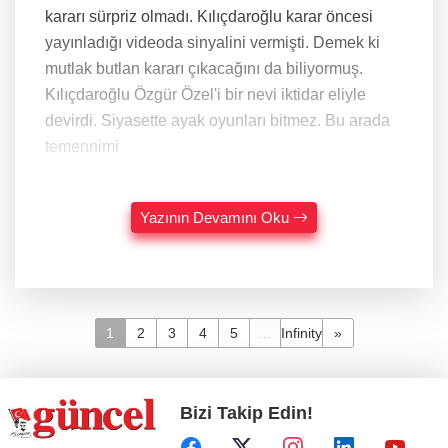
kararı sürpriz olmadı. Kılıçdaroğlu karar öncesi
yayınladığı videoda sinyalini vermişti. Demek ki
mutlak butlan kararı çıkacağını da biliyormuş.
Kılıçdaroğlu Özgür Özel'i bir nevi iktidar eliyle
devirdi. Siyasette ayak oyunları bitmez. Bu arada
temennimi
Yazının Devamını Oku
1
2
3
4
5
...
Infinity
»
Bizi Takip Edin!