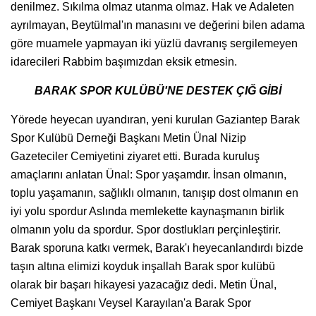
denilmez. Sıkılma olmaz utanma olmaz. Hak ve Adaleten
ayrılmayan, Beytülmal'ın manasını ve değerini bilen adama
göre muamele yapmayan iki yüzlü davranış sergilemeyen
idarecileri Rabbim başımızdan eksik etmesin.
BARAK SPOR KULÜBÜ'NE DESTEK ÇIĞ GİBİ
Yörede heyecan uyandıran, yeni kurulan Gaziantep Barak
Spor Kulübü Derneği Başkanı Metin Ünal Nizip
Gazeteciler Cemiyetini ziyaret etti. Burada kuruluş
amaçlarını anlatan Ünal: Spor yaşamdır. İnsan olmanın,
toplu yaşamanın, sağlıklı olmanın, tanışıp dost olmanın en
iyi yolu spordur Aslında memlekette kaynaşmanın birlik
olmanın yolu da spordur. Spor dostlukları perçinleştirir.
Barak sporuna katkı vermek, Barak'ı heyecanlandırdı bizde
taşın altına elimizi koyduk inşallah Barak spor kulübü
olarak bir başarı hikayesi yazacağız dedi. Metin Ünal,
Cemiyet Başkanı Veysel Karayılan'a Barak Spor