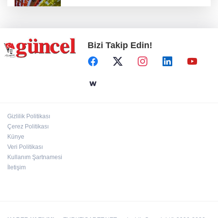
Kurutmalık sezonu başladı
Bizi Takip Edin!
Hamileler denize veya havuza girebilir mi?
24 kilo uyuşturucu ele geçirildi: 1 gözaltı
Gizlilik Politikası
Çerez Politikası
Deri kanserleri erken teşhisle tedavi edilebilir
Künye
Veri Politikası
Kullanım Şartnamesi
İletişim