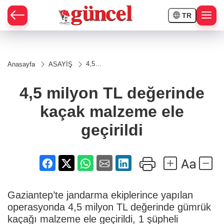
TR
4,5
Anasayfa
ASAYİŞ
milyon
TL
değerinde
4,5 milyon TL değerinde
kaçak
malzeme
kaçak malzeme ele
ele
geçirildi
geçirildi
Gaziantep’te jandarma ekiplerince yapılan
operasyonda 4,5 milyon TL değerinde gümrük
kaçağı malzeme ele geçirildi, 1 şüpheli