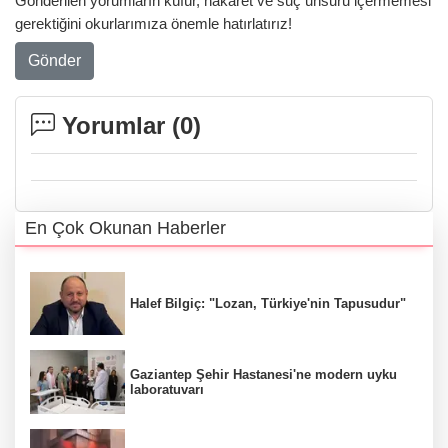
Gönderilen yorumların küfür, hakaret ve suç unsuru içermemesi
gerektiğini okurlarımıza önemle hatırlatırız!
Gönder
Yorumlar (
0
)
En Çok Okunan Haberler
Halef Bilgiç: "Lozan, Türkiye'nin Tapusudur"
Gaziantep Şehir Hastanesi'ne modern uyku
laboratuvarı