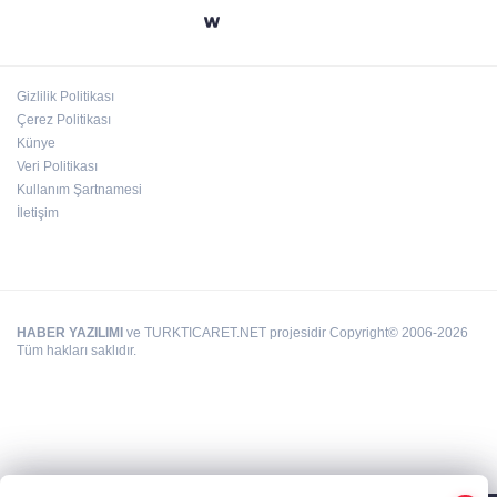
24 kilo uyuşturucu ele geçirildi: 1 gözaltı
Gizlilik Politikası
Çerez Politikası
Deri kanserleri erken teşhisle tedavi edilebilir
Künye
Veri Politikası
Kullanım Şartnamesi
İletişim
HABER YAZILIMI
ve TURKTICARET.NET projesidir Copyright© 2006-2026
Tüm hakları saklıdır.