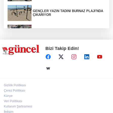
GENÇLER YAZIN TADINI BURNAZ PLAJI'NDA
ÇIKARIYOR
Araban’a ilk sıcak asfalt
Bizi Takip Edin!
Otoyolda plaka gizleyerek seyreden araca 140
bin TL ceza
ÇÖPTEN ENERJİ, SERADA BEREKET
Gizlilik Politikası
Çerez Politikası
Silahlı kavga: 1 ağır yaralı
Künye
Veri Politikası
Kullanım Şartnamesi
İletişim