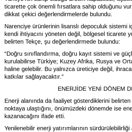
ticarette çok önemli fırsatlara sahip olduğunu vu
dikkat çekici değerlendirmelerde bulundu.
Narenciye ürünlerinin lisanslı depoculuk sistemi i
kendi ihtiyacını yöneten değil, bölgesel ticarete
belirten Tekçe, şu değerlendirmede bulundu:
“Doğru sınıflandırma, doğru kayıt sistemi ve güçl
kurulabilirse Türkiye; Kuzey Afrika, Rusya ve Or
haline gelebilir. Bu yalnızca üreticiye değil, ihr
katkılar sağlayacaktır.”
ENERJİDE YENİ DÖNEM D
Enerji alanında da faaliyet gösterdiklerini belirte
noktaya ulaştığını, önümüzdeki dönemde ise ener
kazanacağını ifade etti.
Yenilenebilir enerji yatırımlarının sürdürülebilirli