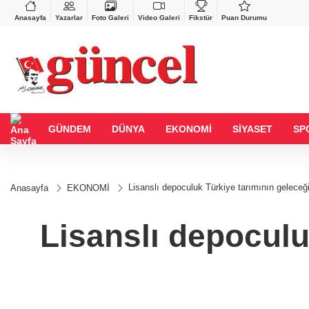
VND
GAU/TRY
%-0,22
0,0018
%0,32
6.660,55
%2,59
Anasayfa
Yazarlar
Foto Galeri
Video Galeri
Fikstür
Puan Durumu
GÜNDEM
DÜNYA
EKONOMİ
SİYASET
SP
Lisanslı depoculuk Türkiye tarımının geleceğ
Anasayfa
EKONOMİ
Lisanslı depoculu