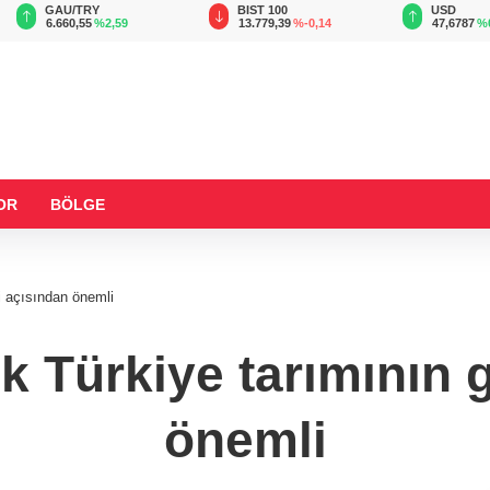
BIST 100
USD
EUR
13.779,39
%-0,14
47,6787
%0,18
55,1254
%
OR
BÖLGE
i açısından önemli
k Türkiye tarımının 
önemli