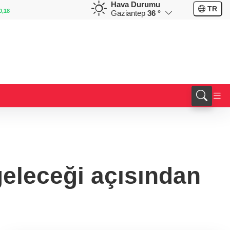
Hava Durumu
GBP
CHF
TR
0,32
64,3468
%0,38
59,0083
%0,82
Gaziantep
36 °
geleceği açısından