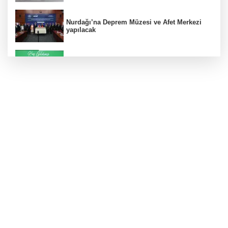
Nurdağı’na Deprem Müzesi ve Afet Merkezi
yapılacak
Konut projelerinde çifte sevinç
Koruma altındaki çocuklar sporla buluşuyor
24 kilo uyuşturucu ele geçirildi: 1 gözaltı
Hamileler denize veya havuza girebilir mi?