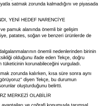
 fiyatla satmak zorunda kalmadığını ve piyasada
DI, YENİ HEDEF NARENCİYE
t ve pamuk alanında önemli bir gelişim
iye, patates, soğan ve benzeri ürünlerde de
algalanmalarının önemli nedenlerinden birinin
eksikliği olduğunu ifade eden Tekçe, doğru
tüketicinin korunabileceğini vurguladı.
atmak zorunda kalırken, kısa süre sonra aynı
nı görüyoruz" diyen Tekçe, bu durumun
orunlar oluşturduğunu belirtti.
RZ MERKEZİ OLABİLİR
ik avantajları ve coğrafi konumuyla tarımsal