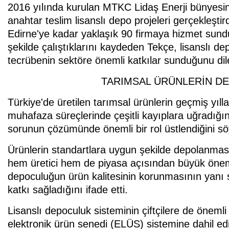
2016 yılında kurulan MTKC Lidaş Enerji bünyesinde
anahtar teslim lisanslı depo projeleri gerçekleşt
Edirne'ye kadar yaklaşık 90 firmaya hizmet sunduk
şekilde çalıştıklarını kaydeden Tekçe, lisanslı dep
tecrübenin sektöre önemli katkılar sunduğunu dile
TARIMSAL ÜRÜNLERİN DE
Türkiye'de üretilen tarımsal ürünlerin geçmiş yı
muhafaza süreçlerinde çeşitli kayıplara uğradığın
sorunun çözümünde önemli bir rol üstlendiğini sö
Ürünlerin standartlara uygun şekilde depolanması,
hem üretici hem de piyasa açısından büyük önem 
depoculuğun ürün kalitesinin korunmasının yanı sı
katkı sağladığını ifade etti.
Lisanslı depoculuk sisteminin çiftçilere de öneml
elektronik ürün senedi (ELÜS) sistemine dahil ed