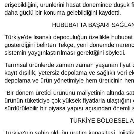
erişebildiğini, ürünlerini hasat döneminde düşük
daha güçlü bir konuma gelebildiğini kaydetti.
HUBUBATTA BAŞARI SAĞLAN
Türkiye'de lisanslı depoculuğun özellikle hububa
gösterdiğini belirten Tekçe, yeni dönemde narenc
sistemin yaygınlaştırılması gerektiğini söyledi.
Tarımsal ürünlerde zaman zaman yaşanan fiyat d
kayıt dışılık, yetersiz depolama ve sağlıklı veri 
depolama ve ürün yönetimiyle hem üreticinin hem 
"Bir dönem üretici ürününü maliyetinin altında s
ürünün tüketiciye çok yüksek fiyatlarla ulaştığı
sürdürülebilir bir piyasa yapısı açısından önemli s
TÜRKİYE BÖLGESEL A
Türkiye'nin sahip olduğu üretim kapasitesi, lojist