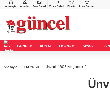
VND
GAU/TRY
%-0,22
0,0018
%0,13
6.506,54
%0,21
Anasayfa
Yazarlar
Foto Galeri
Video Galeri
Fikstür
Puan Durumu
GÜNDEM
DÜNYA
EKONOMİ
SİYASET
SP
Ünverdi: “2026 zor geçecek”
Anasayfa
EKONOMİ
Ünv