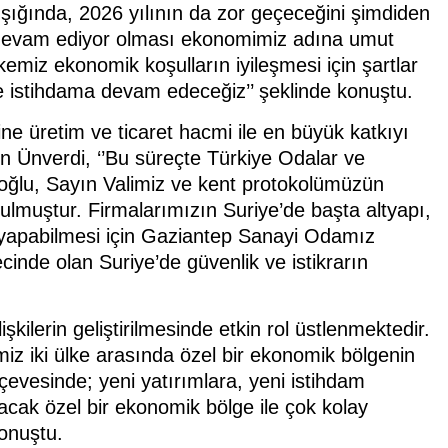
r ışığında, 2026 yılının da zor geçeceğini şimdiden
devam ediyor olması ekonomimiz adına umut
kemiz ekonomik koşulların iyileşmesi için şartlar
e istihdama devam edeceğiz’’ şeklinde konuştu.
ne üretim ve ticaret hacmi ile en büyük katkıyı
n Ünverdi, ‘’Bu süreçte Türkiye Odalar ve
lıoğlu, Sayın Valimiz ve kent protokolümüzün
nulmuştur. Firmalarımızın Suriye’de başta altyapı,
ma yapabilmesi için Gaziantep Sanayi Odamız
ecinde olan Suriye’de güvenlik ve istikrarın
işkilerin geliştirilmesinde etkin rol üstlenmektedir.
iz iki ülke arasında özel bir ekonomik bölgenin
çevesinde; yeni yatırımlara, yeni istihdam
lacak özel bir ekonomik bölge ile çok kolay
konuştu.