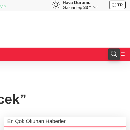
Hava Durumu
GBP
CHF
TR
-0,02
64,1897
%0,07
58,6862
%0,21
Gaziantep
33 °
cek”
En Çok Okunan Haberler