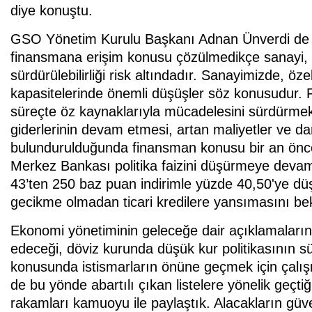
diye konuştu.
GSO Yönetim Kurulu Başkanı Adnan Ünverdi de k
finansmana erişim konusu çözülmedikçe sanayi, ür
sürdürülebilirliği risk altındadır. Sanayimizde, öz
kapasitelerinde önemli düşüşler söz konusudur.
süreçte öz kaynaklarıyla mücadelesini sürdürmek
giderlerinin devam etmesi, artan maliyetler ve d
bulundurulduğunda finansman konusu bir an önce
Merkez Bankası politika faizini düşürmeye devam 
43’ten 250 baz puan indirimle yüzde 40,50'ye düş
gecikme olmadan ticari kredilere yansımasını bekl
Ekonomi yönetiminin geleceğe dair açıklamaların
edeceği, döviz kurunda düşük kur politikasının sü
konusunda istismarların önüne geçmek için çalış
de bu yönde abartılı çıkan listelere yönelik geçti
rakamları kamuoyu ile paylaştık. Alacakların güve