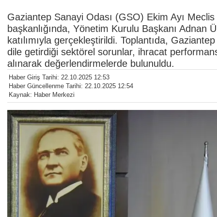
Gaziantep Sanayi Odası (GSO) Ekim Ayı Meclis T
başkanlığında, Yönetim Kurulu Başkanı Adnan Ün
katılımıyla gerçekleştirildi. Toplantıda, Gaziant
dile getirdiği sektörel sorunlar, ihracat performa
alınarak değerlendirmelerde bulunuldu.
Haber Giriş Tarihi: 22.10.2025 12:53
Haber Güncellenme Tarihi: 22.10.2025 12:54
Kaynak: Haber Merkezi