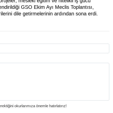
jeler, mesleki eğitim ve nitelikli iş gücü
endirildiği GSO Ekim Ayı Meclis Toplantısı,
erini dile getirmelerinin ardından sona erdi.
ktiğini okurlarımıza önemle hatırlatırız!