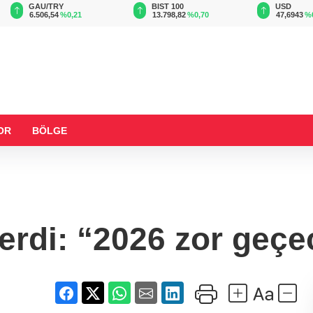
BIST 100
USD
EUR
13.798,82
%0,70
47,6943
%0,16
54,9865
%
OR
BÖLGE
erdi: “2026 zor geçe