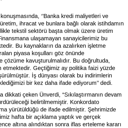
onuşmasında, ‘’Banka kredi maliyetleri ve
etim, ihracat ve bunlara bağlı olarak istihdamın
ellikle tekstil sektörü başta olmak üzere üretim
 Finansmana ulaşamayan sanayicilerimiz bu
tedir. Bu kaynakların da azalırken işletme
aralan piyasa koşulları göz önünde
 çözüme kavuşturulmalıdır. Bu doğrultuda,
etmektedir. Geçtiğimiz ay politika faizi yüzde
ürülmüştür. İş dünyası olarak bu indirimlerin
ediğimizi bir kez daha ifade ediyorum’’ dedi.
a dikkati çeken Ünverdi, “Sıkılaştırmanın devam
rdürüleceği belirtilmemiştir. Konkordato
ma yürütüldüğü de ifade edilmiştir. Şehrimizde
ğimiz hafta bir açıklama yaptık ve gerçek
nce altına alındıktan sonra iflas erteleme kararı