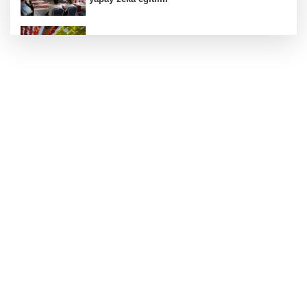
Kurutmalık sezonu başladı
Hamileler denize veya havuza girebilir mi?
24 kilo uyuşturucu ele geçirildi: 1 gözaltı
Deri kanserleri erken teşhisle tedavi edilebilir