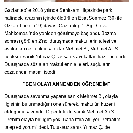
Gaziantep’te 2018 yılında Şehitkamil ilçesinde park
halindeki aracının içinde öldürülen Esat Sönmez (30) ile
Özkan Türker (19) davası Gaziantep 1. Ağır Ceza
Mahkemesi’nde yeniden görülmeye başlandı. Bozma
sonrası görülen 2’nci duruşmada maktullerin ailesi ve
avukatları ile tutuklu sanıklar Mehmet B., Mehmet Ali S.,
tutuksuz sanık Yılmaz Ç. ve sanık avukatları hazır bulundu.
Duruşmada söz alan maktullerin aileleri, suçluların
cezalandırılmasını istedi.
"BEN OLAYI ANNEMDEN ÖĞRENDİM"
Duruşmada savunma yapana sanık Mehmet B., olayla
ilgisinin bulunmadığını öne sürerek, maktulün kuzeni
olduğunu savundu. Diğer tutuklu sanık Mehmet Ali S.,
"Benim olayla bir ilgim yok. Bana iftira atılıyor. Beraatimi
talep ediyorum" dedi. Tutuksuz sanık Yılmaz Ç. de