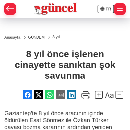
TR
8 yıl
Anasayfa
GÜNDEM
önce
işlenen
cinayette
8 yıl önce işlenen
sanıktan
şok
cinayette sanıktan şok
savunma
savunma
Gaziantep’te 8 yıl önce aracının içinde
öldürülen Esat Sönmez ile Özkan Türker
davası bozma kararının ardından yeniden