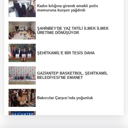
Kadın kılığına girerek emekli polis
memuruna kurşun yağdırdı
ŞAHİNBEY'DE YAZ TATİLİ İLMEK İLMEK
ÜRETİME DÖNÜŞÜYOR
ŞEHİTKAMİL’E BİR TESİS DAHA
GAZİANTEP BASKETBOL, ŞEHİTKAMİL
BELEDİYESİ’NE EMANET
Bakırcılar Çarşısı’nda yoğunluk
Silahlar ve tarihi eserler ele geçirildi