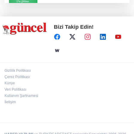
Konut projelerinde çifte sevinç
Bizi Takip Edin!
Koruma altındaki çocuklar sporla buluşuyor
24 kilo uyuşturucu ele geçirildi: 1 gözaltı
Gizlilik Politikası
Çerez Politikası
Hamileler denize veya havuza girebilir mi?
Künye
Veri Politikası
Kullanım Şartnamesi
İletişim