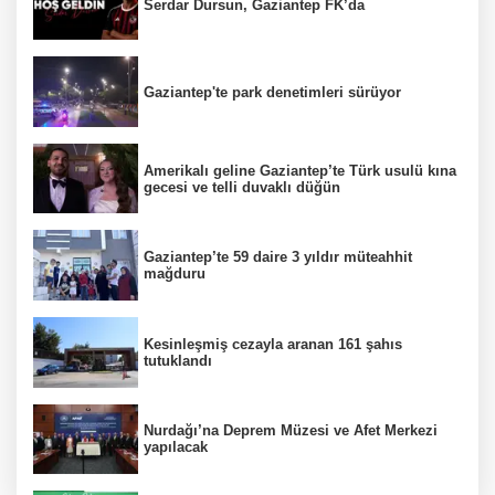
Serdar Dursun, Gaziantep FK’da
Gaziantep'te park denetimleri sürüyor
Amerikalı geline Gaziantep’te Türk usulü kına
gecesi ve telli duvaklı düğün
Gaziantep’te 59 daire 3 yıldır müteahhit
mağduru
Kesinleşmiş cezayla aranan 161 şahıs
tutuklandı
Nurdağı’na Deprem Müzesi ve Afet Merkezi
yapılacak