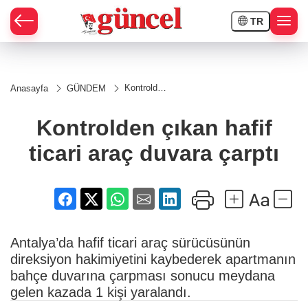
TR
Kontrolden
Anasayfa
GÜNDEM
çıkan hafif
ticari araç
duvara
Kontrolden çıkan hafif
çarptı
ticari araç duvara çarptı
Antalya’da hafif ticari araç sürücüsünün
direksiyon hakimiyetini kaybederek apartmanın
bahçe duvarına çarpması sonucu meydana
gelen kazada 1 kişi yaralandı.