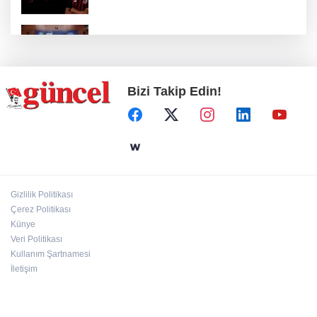
Nurdağı’na Deprem Müzesi ve Afet Merkezi
yapılacak
Bizi Takip Edin!
Define avcıları yakalandı
Emre Bildirici ve Emine Koruer’in mutlu
günü
Gizlilik Politikası
Hasan Celal Güzel Gençlik Merkezi’nde
Çerez Politikası
eğitim ve sosyal yaşam bir arada
Künye
Veri Politikası
Kullanım Şartnamesi
İletişim