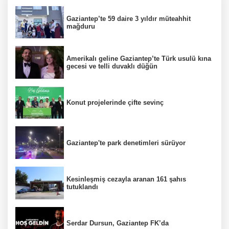
Gaziantep’te 59 daire 3 yıldır müteahhit
mağduru
Amerikalı geline Gaziantep’te Türk usulü kına
gecesi ve telli duvaklı düğün
Konut projelerinde çifte sevinç
Gaziantep'te park denetimleri sürüyor
Kesinleşmiş cezayla aranan 161 şahıs
tutuklandı
Serdar Dursun, Gaziantep FK’da