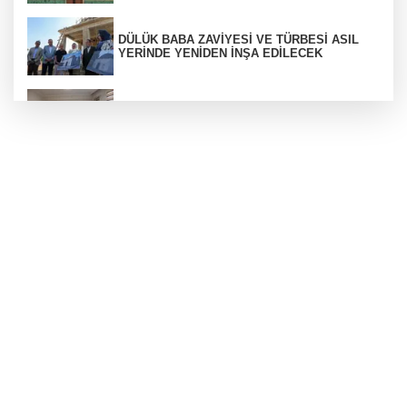
DÜLÜK BABA ZAVİYESİ VE TÜRBESİ ASIL
YERİNDE YENİDEN İNŞA EDİLECEK
ŞAHİNBEY'DE YAZ TATİLİ İLMEK İLMEK
ÜRETİME DÖNÜŞÜYOR
Uyuşturucu ticaretinden aranıyordu
Atay zirvede
Sıtma Pınar ilgi bekliyor