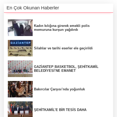
En Çok Okunan Haberler
Kadın kılığına girerek emekli polis
memuruna kurşun yağdırdı
Silahlar ve tarihi eserler ele geçirildi
GAZİANTEP BASKETBOL, ŞEHİTKAMİL
BELEDİYESİ’NE EMANET
Bakırcılar Çarşısı’nda yoğunluk
ŞEHİTKAMİL’E BİR TESİS DAHA