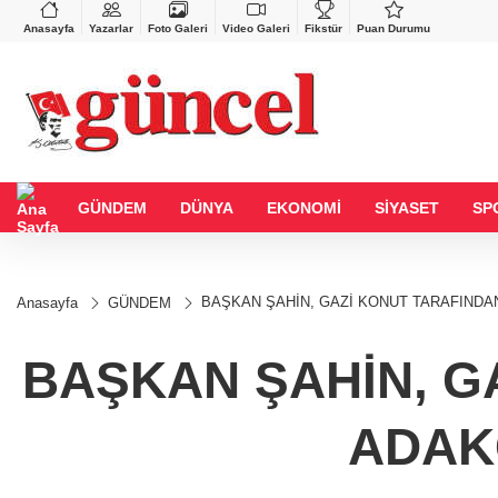
VND
GAU/TRY
743
%-0,22
0,0018
%0,19
6.638,81
%-0,33
Anasayfa
Yazarlar
Foto Galeri
Video Galeri
Fikstür
Puan Durumu
GÜNDEM
DÜNYA
EKONOMİ
SİYASET
SP
BAŞKAN ŞAHİN, GAZİ KONUT TARAFINDAN 
Anasayfa
GÜNDEM
BAŞKAN ŞAHİN, G
ADAKÇ