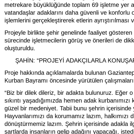
metrekare büyüklüğünde toplam 69 işletme yer a
vatandaşlar adaklarını daha güvenli ve konforlu 
işlemlerini gerçekleştirerek etlerin ayrıştırılmas
Projeyle birlikte şehir genelinde faaliyet göster
sürecinde işletmecilerin görüş ve önerileri de dik
oluşturuldu.
ŞAHİN: “PROJEYİ ADAKÇILARLA KONUŞAR
Proje hakkında açıklamalarda bulunan Gaziante
Kurban Bayramı öncesinde yürütülen çalışmaların
“Biz bir dilek dileriz, bir adakta bulunuruz. Eğer o
sıkıntı yaşadığımızda hemen adak kurbanımızı ke
güzel bir medeniyet. Tabii bunu şehrin içerisinde
Hayvanlarımızı da korumamız lazım, halkımızı da
dönüştürmemiz lazım. Şehrin içerisinde adakla ilg
şartlarda insanların gelip adağını yapacağı, ist