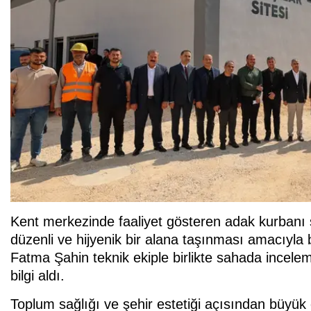
Kent merkezinde faaliyet gösteren adak kurbanı 
düzenli ve hijyenik bir alana taşınması amacıyla 
Fatma Şahin teknik ekiple birlikte sahada incel
bilgi aldı.
Toplum sağlığı ve şehir estetiği açısından büyü