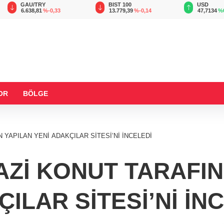
BIST 100
USD
EUR
13.779,39
%-0,14
47,7134
%0,01
55,1207
OR
BÖLGE
YAPILAN YENİ ADAKÇILAR SİTESİ’Nİ İNCELEDİ
AZİ KONUT TARAFIN
ILAR SİTESİ’Nİ İN