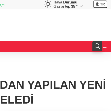
Hava Durumu
GBP
CHF
TR
%-0,06
64,3687
%-0,02
58,9564
%-0,16
Gaziantep
35 °
DAN YAPILAN YENİ
CELEDİ