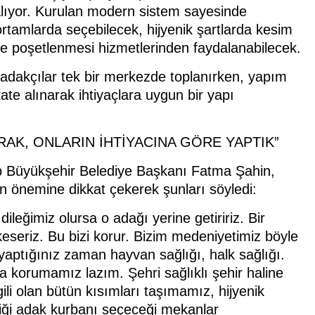
lıyor. Kurulan modern sistem sayesinde
ortamlarda seçebilecek, hijyenik şartlarda kesim
ı ve poşetlenmesi hizmetlerinden faydalanabilecek.
en adakçılar tek bir merkezde toplanırken, yapım
kate alınarak ihtiyaçlara uygun bir yapı
AK, ONLARIN İHTİYACINA GÖRE YAPTIK”
p Büyükşehir Belediye Başkanı Fatma Şahin,
 önemine dikkat çekerek şunları söyledi:
 dileğimiz olursa o adağı yerine getiririz. Bir
seriz. Bu bizi korur. Bizim medeniyetimiz böyle
 yaptığınız zaman hayvan sağlığı, halk sağlığı.
 korumamız lazım. Şehri sağlıklı şehir haline
ili olan bütün kısımları taşımamız, hijyenik
ediği adak kurbanı seçeceği mekanlar