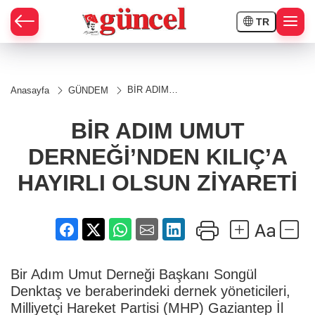
TR
BİR ADIM
Anasayfa
GÜNDEM
UMUT
DERNEĞİ’NDEN
KILIÇ’A
BİR ADIM UMUT
HAYIRLI OLSUN
ZİYARETİ
DERNEĞİ’NDEN KILIÇ’A
HAYIRLI OLSUN ZİYARETİ
Bir Adım Umut Derneği Başkanı Songül
Denktaş ve beraberindeki dernek yöneticileri,
Milliyetçi Hareket Partisi (MHP) Gaziantep İl