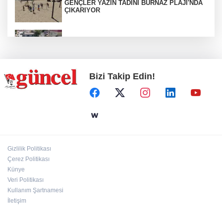
GENÇLER YAZIN TADINI BURNAZ PLAJI'NDA
ÇIKARIYOR
Araban’a ilk sıcak asfalt
Bizi Takip Edin!
Otoyolda plaka gizleyerek seyreden araca 140
bin TL ceza
ÇÖPTEN ENERJİ, SERADA BEREKET
Gizlilik Politikası
Çerez Politikası
Silahlı kavga: 1 ağır yaralı
Künye
Veri Politikası
Kullanım Şartnamesi
İletişim