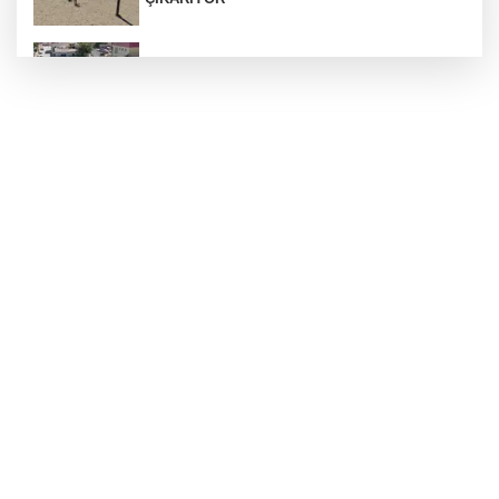
Araban’a ilk sıcak asfalt
Otoyolda plaka gizleyerek seyreden araca 140
bin TL ceza
ÇÖPTEN ENERJİ, SERADA BEREKET
Silahlı kavga: 1 ağır yaralı