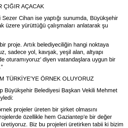
R ÇIĞIR AÇACAK
i Sezer Cihan ise yaptığı sunumda, Büyükşehir
ak üzere yürüttüğü çalışmaları anlatarak şu
bir proje. Artık belediyeciliğin hangi noktaya
z, sadece yol, kavşak, yeşil alan, altyapı
evde oturamıyoruz’ diyen vatandaşlara uygun bir
.”
EM TÜRKİYE’YE ÖRNEK OLUYORUZ
p Büyükşehir Belediyesi Başkan Vekili Mehmet
yledi:
ek projeler üreten bir şirket olmasını
ojelerde özellikle hem Gaziantep’e bir değer
tiyoruz. Biz bu projeleri üretirken tabii ki bizim