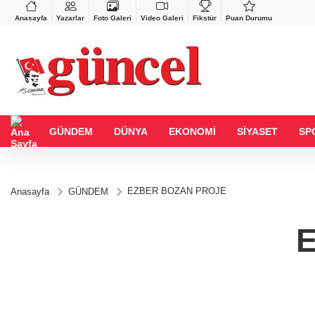
VND
GAU/TRY
%0,37
0,0018
%0,13
6.512,09
%0,25
Anasayfa
Yazarlar
Foto Galeri
Video Galeri
Fikstür
Puan Durumu
GÜNDEM
DÜNYA
EKONOMİ
SİYASET
SP
EZBER BOZAN PROJE
Anasayfa
GÜNDEM