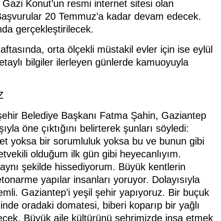
Gazi Konut’un resmi internet sitesi olan
. Başvurular 20 Temmuz’a kadar devam edecek.
da gerçekleştirilecek.
ftasında, orta ölçekli müstakil evler için ise eylül
etaylı bilgiler ilerleyen günlerde kamuoyuyla
Z
şehir Belediye Başkanı Fatma Şahin, Gaziantep
şıyla öne çıktığını belirterek şunları söyledi:
ret yoksa bir sorumluluk yoksa bu ve bunun gibi
etvekili olduğum ilk gün gibi heyecanlıyım.
 aynı şekilde hissediyorum. Büyük kentlerin
onarme yapılar insanları yoruyor. Dolayısıyla
mli. Gaziantep’i yeşil şehir yapıyoruz. Bir buçuk
inde oradaki domatesi, biberi koparıp bir yağlı
ecek. Büyük aile kültürünü şehrimizde inşa etmek