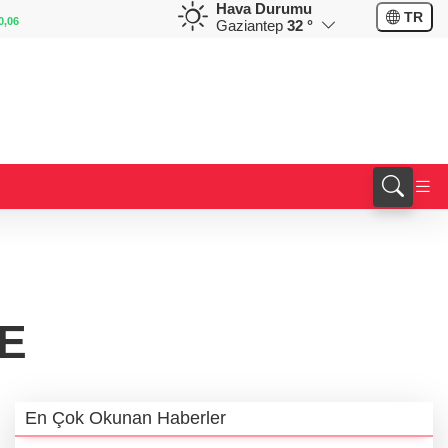
Hava Durumu
GBP
CHF
TR
0,11
64,1869
%0,16
58,8615
%-0,11
Gaziantep
32 °
E
En Çok Okunan Haberler