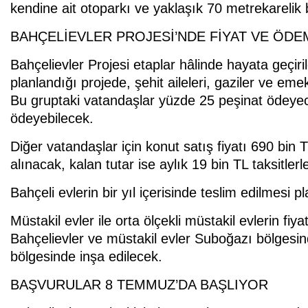
kendine ait otoparkı ve yaklaşık 70 metrekarelik
BAHÇELİEVLER PROJESİ’NDE FİYAT VE ÖDE
Bahçelievler Projesi etaplar hâlinde hayata geçir
planlandığı projede, şehit aileleri, gaziler ve emekl
Bu gruptaki vatandaşlar yüzde 25 peşinat ödeyecek
ödeyebilecek.
Diğer vatandaşlar için konut satış fiyatı 690 bin
alınacak, kalan tutar ise aylık 19 bin TL taksitler
Bahçeli evlerin bir yıl içerisinde teslim edilmesi p
Müstakil evler ile orta ölçekli müstakil evlerin fiy
Bahçelievler ve müstakil evler Suboğazı bölgesind
bölgesinde inşa edilecek.
BAŞVURULAR 8 TEMMUZ’DA BAŞLIYOR