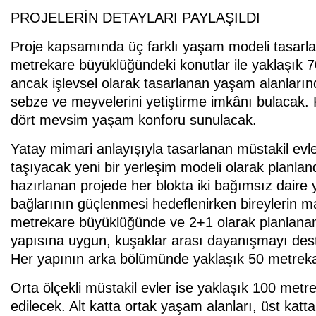
PROJELERİN DETAYLARI PAYLAŞILDI
Proje kapsamında üç farklı yaşam modeli tasarland
metrekare büyüklüğündeki konutlar ile yaklaşık 7
ancak işlevsel olarak tasarlanan yaşam alanlarınd
sebze ve meyvelerini yetiştirme imkânı bulacak.
dört mevsim yaşam konforu sunulacak.
Yatay mimari anlayışıyla tasarlanan müstakil evle
taşıyacak yeni bir yerleşim modeli olarak planla
hazırlanan projede her blokta iki bağımsız daire ye
bağlarının güçlenmesi hedeflenirken bireylerin 
metrekare büyüklüğünde ve 2+1 olarak planlanan da
yapısına uygun, kuşaklar arası dayanışmayı de
Her yapının arka bölümünde yaklaşık 50 metreka
Orta ölçekli müstakil evler ise yaklaşık 100 metre
edilecek. Alt katta ortak yaşam alanları, üst katt