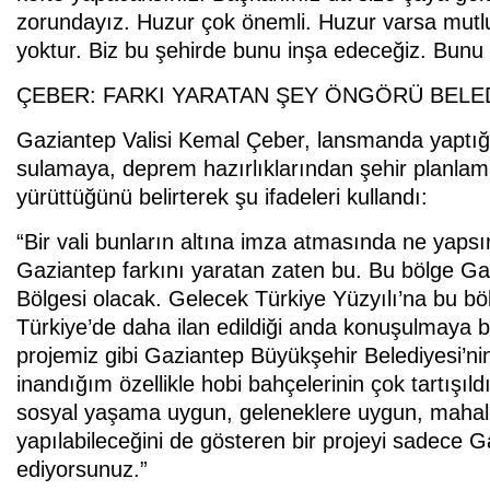
zorundayız. Huzur çok önemli. Huzur varsa mutl
yoktur. Biz bu şehirde bunu inşa edeceğiz. Bunu
ÇEBER: FARKI YARATAN ŞEY ÖNGÖRÜ BELED
Gaziantep Valisi Kemal Çeber, lansmanda yaptı
sulamaya, deprem hazırlıklarından şehir planlam
yürüttüğünü belirterek şu ifadeleri kullandı:
“Bir vali bunların altına imza atmasında ne yapsı
Gaziantep farkını yaratan zaten bu. Bu bölge Ga
Bölgesi olacak. Gelecek Türkiye Yüzyılı’na bu b
Türkiye’de daha ilan edildiği anda konuşulmaya b
projemiz gibi Gaziantep Büyükşehir Belediyesi’nin
inandığım özellikle hobi bahçelerinin çok tartış
sosyal yaşama uygun, geleneklere uygun, mahalle
yapılabileceğini de gösteren bir projeyi sadece G
ediyorsunuz.”