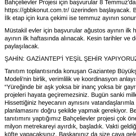
Bahçelievler Projesi için başvurular 8 Temmuz’da 
https://gbbkonut.com.tr/ üzerinden başlayacak
İlk etap için kura çekimi ise temmuz ayının sonun
Müstakil evler için başvurular ağustos ayının ilk ha
ayının ilk haftasında alınacak. Kesin tarihler ve d
paylaşılacak.
ŞAHİN: GAZİANTEP’İ YEŞİL ŞEHİR YAPIYORU
Tanıtım toplantısında konuşan Gaziantep Büyük
Modeli’nin birlik, verimlilik ve koordinasyon anlayı
“Yüreğinde bir aşk yoksa bir inanç yoksa bir gay
projeleri hayata geçiremezsiniz. Bugün sanki mill
Hissettiğiniz heyecanın aynısını vatandaşlarımla
planlamasını doğru şekilde yapmak gerekiyor. Bet
tanıtımını yaptığımız Bahçelievler projesi çok öne
milyon metrekareyi ayırdık, başladık. Vakti geldiğ
köfte yapacaksınız. Başkanınız da size çaya gel