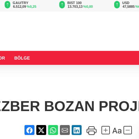
BIST 100
USD
EUR
13.703,13
%0,00
47,5885
%0,06
55,0588
%
OR
BÖLGE
EZBER BOZAN PROJ