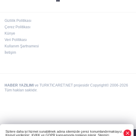
24 kilo uyuşturucu ele geçirildi: 1 gözaltı
Gizlilik Politikası
Çerez Politikası
Hamileler denize veya havuza girebilir mi?
Künye
Veri Politikası
Kullanım Şartnamesi
İletişim
HABER YAZILIMI
ve TURKTICARET.NET projesidir Copyright© 2006-2026
Tüm hakları saklıdır.
Sizlere daha iyi hizmet sunabilmek adına sitemizde çerez konumlandırmaktayız.
Kişisel verileriniz, KVKK ve GDPR kapsamında toplanıp işlenir. Sitemizi