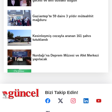
gecesi ve telli duvaklı düğün
Gaziantep’te 59 daire 3 yıldır müteahhit
mağduru
Kesinleşmiş cezayla aranan 161 şahıs
tutuklandı
Nurdağı’na Deprem Müzesi ve Afet Merkezi
yapılacak
Konut projelerinde çifte sevinç
Bizi Takip Edin!
Koruma altındaki çocuklar sporla buluşuyor