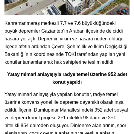
Kahramanmaraş merkezli 7.7 ve 7.6 büyüklüğündeki
büyük depremler Gaziantep’in Araban ilçesinde de ciddi
hasara yol açtı. Depremin yıkım ve hasara neden olduğu
ilçede afetin ardından Çevre, Şehircilik ve İklim Değişikliği
Bakanlığı’nın koordinesinde TOKİ tarafından yapılan yeni
konutlar tamamlanarak hak sahiplerine teslim edildi.
Yatay mimari anlayışıyla radye temel üzerine 952 adet
konut yapıldı
Yatay mimari anlayışıyla yapılan konutlar, radye temel
üzerine konvansiyonel ile depreme dayanıklı olarak inşa
edildi. İlçenin Dumlupınar Mahallesi’ndeki 952 adet sosyal
ve deprem konut projesi, 2+1 nitelikli 98 daire ve 3+1
nitelikli 854 daireden oluşuyor. Dinlenme alanlarının, spor
alanlarının, çocuk oyun alanlarının ve yeşil alanların