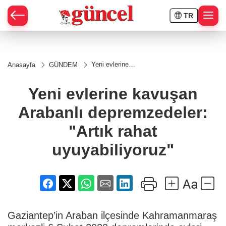
TR
Yeni evlerine
Anasayfa
GÜNDEM
kavuşan
Arabanlı
depremzedeler:
Yeni evlerine kavuşan
"Artık rahat
uyuyabiliyoruz"
Arabanlı depremzedeler:
"Artık rahat
uyuyabiliyoruz"
Gaziantep’in Araban ilçesinde Kahramanmaraş