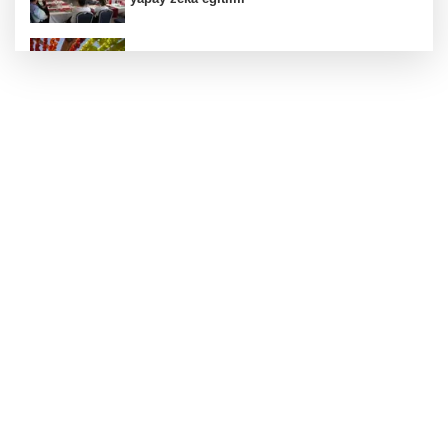
Kurutmalık sezonu başladı
Hamileler denize veya havuza girebilir mi?
24 kilo uyuşturucu ele geçirildi: 1 gözaltı
Deri kanserleri erken teşhisle tedavi edilebilir