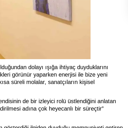
lduğundan dolayı ışığa ihtiyaç duyduklarını
leri görünür yaparken enerjisi ile bize yeni
sa süreli molalar, sanatçıların kişisel
sinin de bir izleyici rolü üstlendiğini anlatan
dirilmesi adına çok heyecanlı bir süreçtir”
rin gösterdiği ilgiden duyduğu memnuniyeti getiren