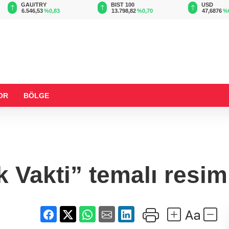
GAU/TRY
BIST 100
USD
6.546,53
%0,83
13.798,82
%0,70
47,6876
%0,16
OR
BÖLGE
 Vakti” temalı resim