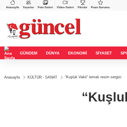
BGN
VND
27,9743
%-0,22
0,0018
%0,29
Anasayfa
Yazarlar
Foto Galeri
Video Galeri
Fikstür
Puan Durumu
GÜNDEM
DÜNYA
EKONOMİ
SİYASET
SP
“Kuşluk Vakti” temalı resim sergisi
Anasayfa
KÜLTÜR - SANAT
“Kuşluk