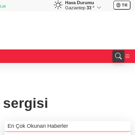
Hava Durumu
EUR
GBP
C
TR
54,9852
%0,00
64,2003
%0,09
5
Gaziantep
33 °
 sergisi
En Çok Okunan Haberler