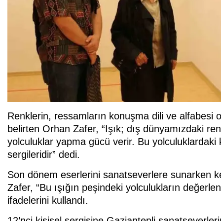
Renklerin, ressamların konuşma dili ve alfabesi o
belirten Orhan Zafer, “Işık; dış dünyamızdaki renk
yolculuklar yapma gücü verir. Bu yolculuklardaki kı
sergileridir” dedi.
Son dönem eserlerini sanatseverlere sunarken kendi
Zafer, “Bu ışığın peşindeki yolculukların değerlen
ifadelerini kullandı.
12’nci kişisel sergisine Gaziantepli sanatseverle