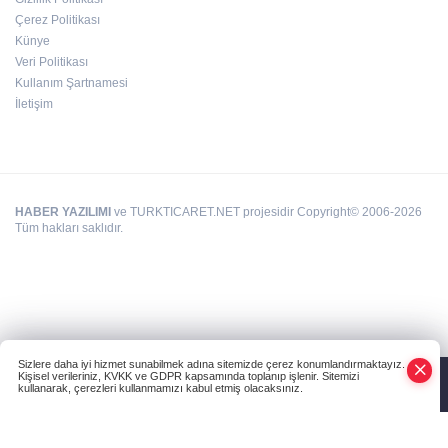
Çerez Politikası
Deri kanserleri erken teşhisle tedavi edilebilir
Künye
Veri Politikası
Kullanım Şartnamesi
İletişim
HABER YAZILIMI
ve TURKTICARET.NET projesidir Copyright© 2006-2026
Tüm hakları saklıdır.
Sizlere daha iyi hizmet sunabilmek adına sitemizde çerez konumlandırmaktayız.
Kişisel verileriniz, KVKK ve GDPR kapsamında toplanıp işlenir. Sitemizi
kullanarak, çerezleri kullanmamızı kabul etmiş olacaksınız.
Anasayfa
Haber Ara
Yazarlar