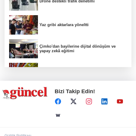
Drone destekli trafik denetimi
Yaz gribi aktarlara yöneltti
Çimko'dan bayilerine dijital dönüşüm ve
yapay zekâ eğitimi
Kurutmalık sezonu başladı
Bizi Takip Edin!
Hamileler denize veya havuza girebilir mi?
24 kilo uyuşturucu ele geçirildi: 1 gözaltı
Gizlilik Politikası