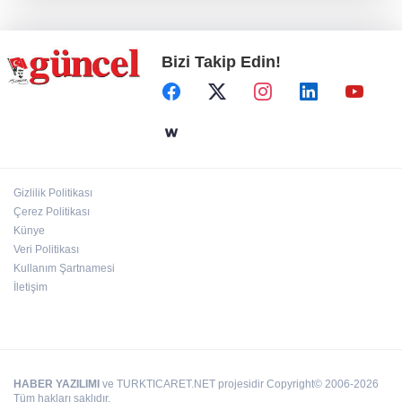
Kurutmalık sezonu başladı
Bizi Takip Edin!
Hamileler denize veya havuza girebilir mi?
24 kilo uyuşturucu ele geçirildi: 1 gözaltı
Gizlilik Politikası
Çerez Politikası
Deri kanserleri erken teşhisle tedavi edilebilir
Künye
Veri Politikası
Kullanım Şartnamesi
İletişim
HABER YAZILIMI
ve TURKTICARET.NET projesidir Copyright© 2006-2026
Tüm hakları saklıdır.