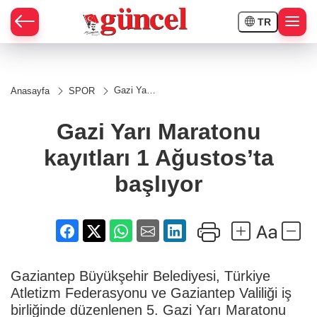
TR
Gazi Yarı
Anasayfa
SPOR
Maratonu
kayıtları 1
Ağustos’ta
Gazi Yarı Maratonu
başlıyor
kayıtları 1 Ağustos’ta
başlıyor
Gaziantep Büyükşehir Belediyesi, Türkiye
Atletizm Federasyonu ve Gaziantep Valiliği iş
birliğinde düzenlenen 5. Gazi Yarı Maratonu