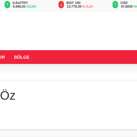
GAU/TRY
BIST 100
USD
6.666,91
%2,69
13.779,39
%-0,14
47,6830
%
OR
BÖLGE
 Öz