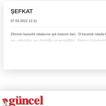
ŞEFKAT
07.03.2021 12:11
Zihninin karanlık odalarına ışık tutanım ben.. O karanlık odada 
var, yalnızlığın var, derinliğin ve gerçekliğin.. Kapının önündeyim i