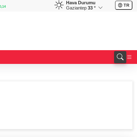
Hava Durumu
EUR
GBP
TR
0,14
55,1859
%0,35
64,4050
%0,41
Gaziantep
33 °