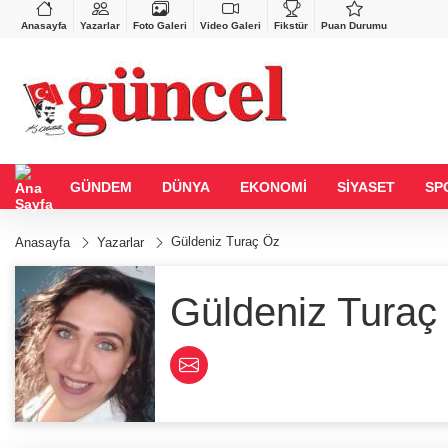
BGN
VND
%0,83
27,9743
%-0,22
0,0018
%0,23
Anasayfa
Yazarlar
Foto Galeri
Video Galeri
Fikstür
Puan Durumu
GÜNDEM
DÜNYA
EKONOMİ
SİYASET
SP
Güldeniz Turaç Öz
Anasayfa
Yazarlar
Güldeniz Turaç