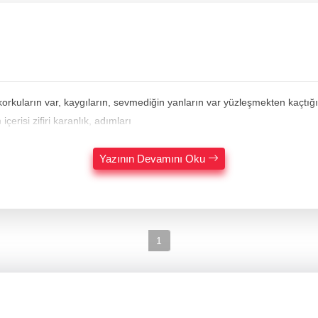
korkuların var, kaygıların, sevmediğin yanların var yüzleşmekten kaçtığ
çerisi zifiri karanlık, adımları
Yazının Devamını Oku
1