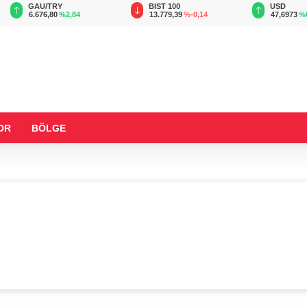
GAU/TRY
BIST 100
USD
6.676,80
%2,84
13.779,39
%-0,14
47,6973
%
OR
BÖLGE