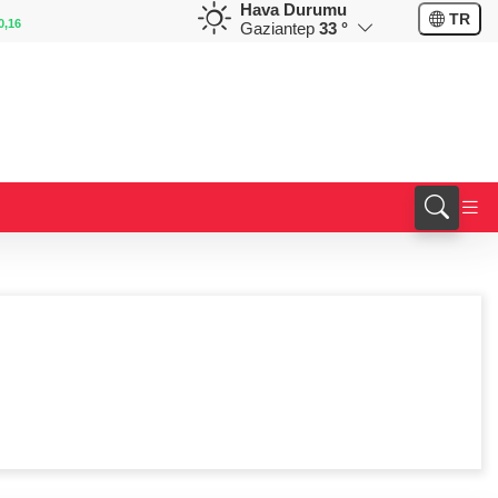
Hava Durumu
EUR
GBP
TR
0,16
55,1673
%0,29
64,4189
%0,39
Gaziantep
33 °