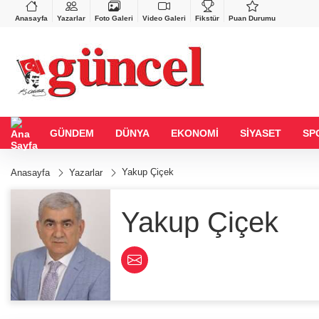
BGN
VND
%-0,01
27,9743
%-0,22
0,0018
%0,32
Anasayfa
Yazarlar
Foto Galeri
Video Galeri
Fikstür
Puan Durumu
GÜNDEM
DÜNYA
EKONOMİ
SİYASET
SP
Yakup Çiçek
Anasayfa
Yazarlar
Yakup Çiçek