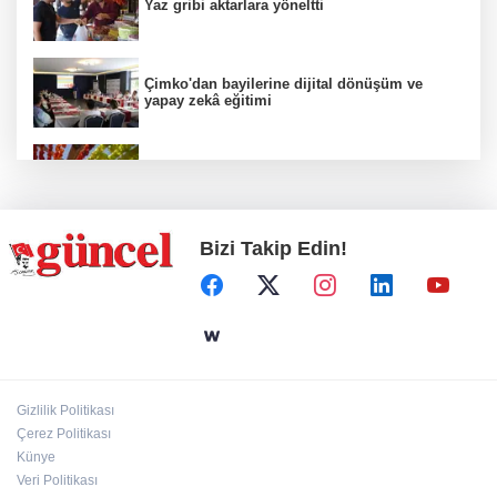
Yaz gribi aktarlara yöneltti
Çimko'dan bayilerine dijital dönüşüm ve
yapay zekâ eğitimi
Kurutmalık sezonu başladı
Bizi Takip Edin!
Hamileler denize veya havuza girebilir mi?
24 kilo uyuşturucu ele geçirildi: 1 gözaltı
Gizlilik Politikası
Çerez Politikası
Deri kanserleri erken teşhisle tedavi edilebilir
Künye
Veri Politikası